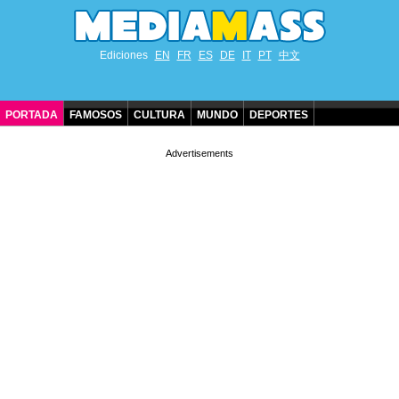
Ediciones
EN
FR
ES
DE
IT
PT
中文
PORTADA
FAMOSOS
CULTURA
MUNDO
DEPORTES
CUMPLEAÑOS DE FAMOSOS
CONTACTO