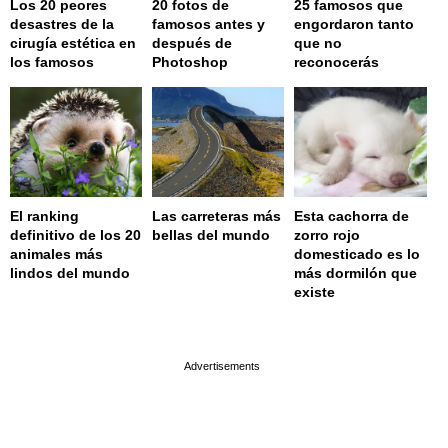
Los 20 peores
20 fotos de
25 famosos que
desastres de la
famosos antes y
engordaron tanto
cirugía estética en
después de
que no
los famosos
Photoshop
reconocerás
El ranking
Las carreteras más
Esta cachorra de
definitivo de los 20
bellas del mundo
zorro rojo
animales más
domesticado es lo
lindos del mundo
más dormilón que
existe
page served in 0.002s (0,4)