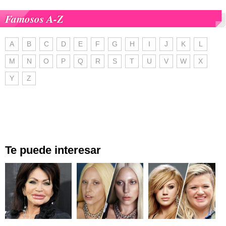
Famosos A-Z
A
B
C
D
E
F
G
H
I
J
K
L
M
N
O
P
Q
R
S
T
U
V
W
X
Y
Z
Te puede interesar