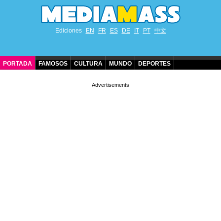
Ediciones
EN
FR
ES
DE
IT
PT
中文
PORTADA
FAMOSOS
CULTURA
MUNDO
DEPORTES
CUMPLEAÑOS DE FAMOSOS
CONTACTO