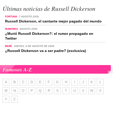
Últimas noticias de Russell Dickerson
FORTUNA
7 AGOSTO 2026
Russell Dickerson, el cantante mejor pagado del mundo
RUMORES
AGOSTO 2026
¿Murió Russell Dickerson?: el rumor propagado en
Twitter
BEBÉ
JUEVES, 6 DE AGOSTO DE 2026
¿Russell Dickerson va a ser padre? (exclusiva)
Famosos A-Z
A
B
C
D
E
F
G
H
I
J
K
L
M
N
O
P
Q
R
S
T
U
V
W
X
Y
Z