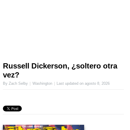
Russell Dickerson, ¿soltero otra
vez?
By Zach Selby
Washington
Last updated on
agosto 8, 2026