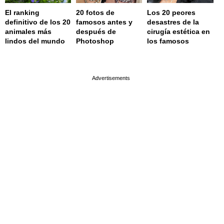
El ranking
20 fotos de
Los 20 peores
definitivo de los 20
famosos antes y
desastres de la
animales más
después de
cirugía estética en
lindos del mundo
Photoshop
los famosos
page served in 0.001s (0,4)