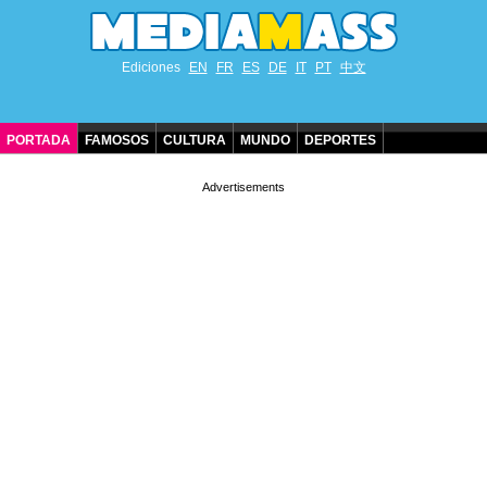
Ediciones
EN
FR
ES
DE
IT
PT
中文
PORTADA
FAMOSOS
CULTURA
MUNDO
DEPORTES
CUMPLEAÑOS DE FAMOSOS
CONTACTO