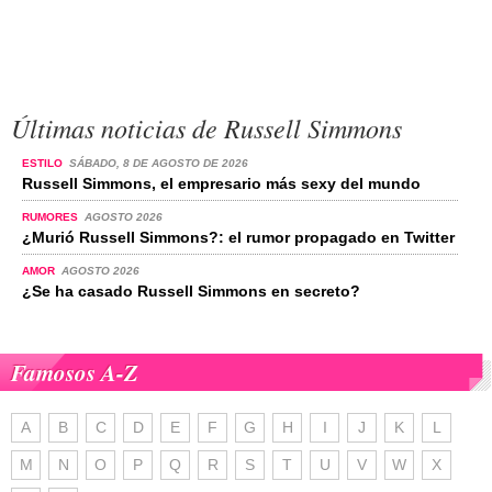
Últimas noticias de Russell Simmons
ESTILO
SÁBADO, 8 DE AGOSTO DE 2026
Russell Simmons, el empresario más sexy del mundo
RUMORES
AGOSTO 2026
¿Murió Russell Simmons?: el rumor propagado en Twitter
AMOR
AGOSTO 2026
¿Se ha casado Russell Simmons en secreto?
Famosos A-Z
A
B
C
D
E
F
G
H
I
J
K
L
M
N
O
P
Q
R
S
T
U
V
W
X