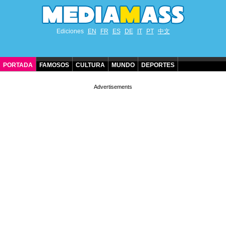
Ediciones
EN
FR
ES
DE
IT
PT
中文
PORTADA
FAMOSOS
CULTURA
MUNDO
DEPORTES
CUMPLEAÑOS DE FAMOSOS
CONTACTO