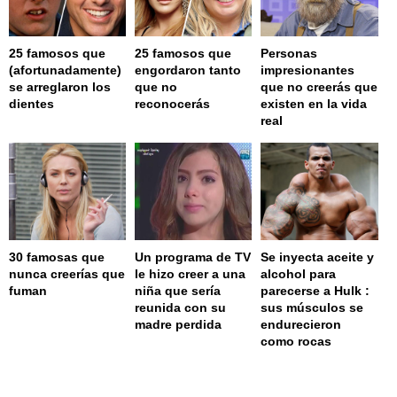
25 famosos que
25 famosos que
Personas
(afortunadamente)
engordaron tanto
impresionantes
se arreglaron los
que no
que no creerás que
dientes
reconocerás
existen en la vida
real
30 famosas que
Un programa de TV
Se inyecta aceite y
nunca creerías que
le hizo creer a una
alcohol para
fuman
niña que sería
parecerse a Hulk :
reunida con su
sus músculos se
madre perdida
endurecieron
como rocas
page served in 0.001s (0,4)