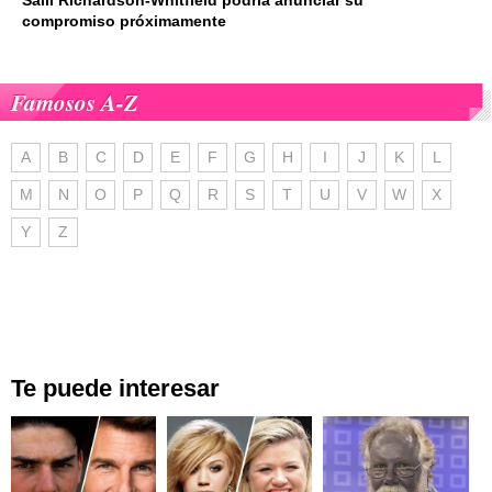
compromiso próximamente
Famosos A-Z
A
B
C
D
E
F
G
H
I
J
K
L
M
N
O
P
Q
R
S
T
U
V
W
X
Y
Z
Te puede interesar