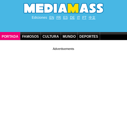
Ediciones
EN
FR
ES
DE
IT
PT
中文
PORTADA
FAMOSOS
CULTURA
MUNDO
DEPORTES
CUMPLEAÑOS DE FAMOSOS
CONTACTO