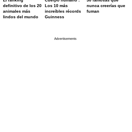
El ranking
Cuerpo humano :
30 famosas que
definitivo de los 20
Los 10 más
nunca creerías que
animales más
increíbles récords
fuman
lindos del mundo
Guinness
page served in 0.002s (0,4)