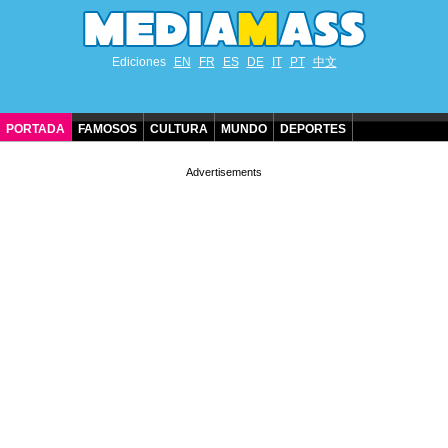
Ediciones
EN
FR
ES
DE
IT
PT
中文
PORTADA
FAMOSOS
CULTURA
MUNDO
DEPORTES
CUMPLEAÑOS DE FAMOSOS
CONTACTO