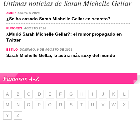
Últimas noticias de Sarah Michelle Gellar
AMOR
AGOSTO 2026
¿Se ha casado Sarah Michelle Gellar en secreto?
RUMORES
AGOSTO 2026
¿Murió Sarah Michelle Gellar?: el rumor propagado en
Twitter
ESTILO
DOMINGO, 9 DE AGOSTO DE 2026
Sarah Michelle Gellar, la actriz más sexy del mundo
Famosos A-Z
A
B
C
D
E
F
G
H
I
J
K
L
M
N
O
P
Q
R
S
T
U
V
W
X
Y
Z