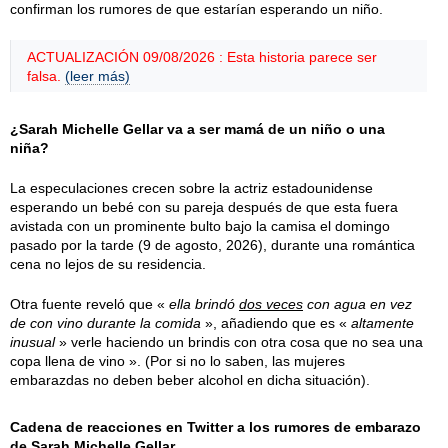
confirman los rumores de que estarían esperando un niño.
ACTUALIZACIÓN 09/08/2026 : Esta historia parece ser
falsa.
(leer más)
¿Sarah Michelle Gellar va a ser mamá de un niño o una
niña?
La especulaciones crecen sobre la actriz estadounidense
esperando un bebé con su pareja después de que esta fuera
avistada con un prominente bulto bajo la camisa el
domingo
pasado por la tarde (
9 de agosto, 2026
), durante una romántica
cena no lejos de su residencia.
Otra fuente reveló que «
ella brindó
dos veces
con agua en vez
de con vino durante la comida
», añadiendo que es «
altamente
inusual
» verle haciendo un brindis con otra cosa que no sea una
copa llena de vino ». (Por si no lo saben, las mujeres
embarazdas no deben beber alcohol en dicha situación).
Cadena de reacciones en Twitter a los rumores de embarazo
de Sarah Michelle Gellar