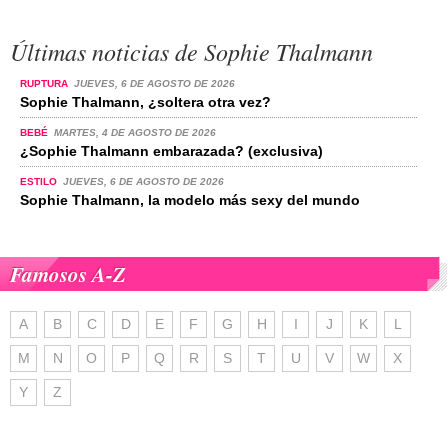
Últimas noticias de Sophie Thalmann
RUPTURA
JUEVES, 6 DE AGOSTO DE 2026
Sophie Thalmann, ¿soltera otra vez?
BEBÉ
MARTES, 4 DE AGOSTO DE 2026
¿Sophie Thalmann embarazada? (exclusiva)
ESTILO
JUEVES, 6 DE AGOSTO DE 2026
Sophie Thalmann, la modelo más sexy del mundo
Famosos A-Z
A
B
C
D
E
F
G
H
I
J
K
L
M
N
O
P
Q
R
S
T
U
V
W
X
Y
Z