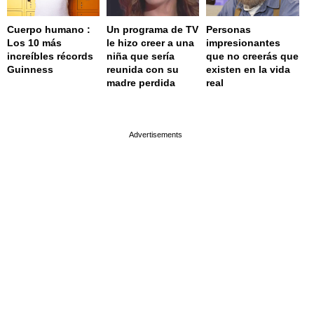
Cuerpo humano :
Un programa de TV
Personas
Los 10 más
le hizo creer a una
impresionantes
increíbles récords
niña que sería
que no creerás que
Guinness
reunida con su
existen en la vida
madre perdida
real
page served in 0.001s (0,4)