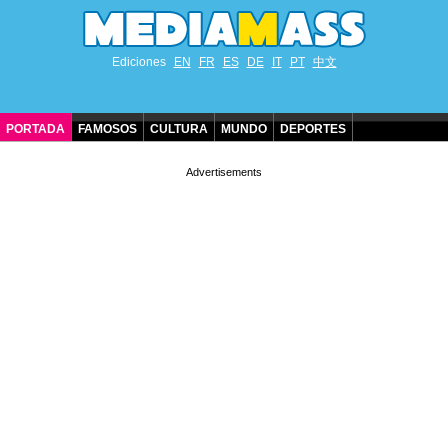
Ediciones
EN
FR
ES
DE
IT
PT
中文
PORTADA
FAMOSOS
CULTURA
MUNDO
DEPORTES
CUMPLEAÑOS DE FAMOSOS
CONTACTO