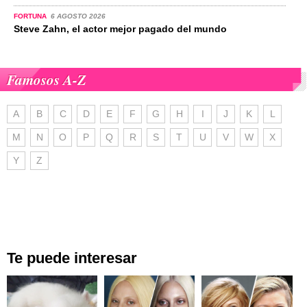
FORTUNA
6 AGOSTO 2026
Steve Zahn, el actor mejor pagado del mundo
Famosos A-Z
A
B
C
D
E
F
G
H
I
J
K
L
M
N
O
P
Q
R
S
T
U
V
W
X
Y
Z
Te puede interesar