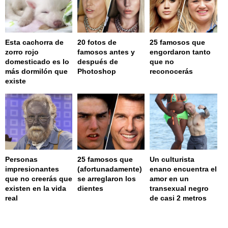
Esta cachorra de
20 fotos de
25 famosos que
zorro rojo
famosos antes y
engordaron tanto
domesticado es lo
después de
que no
más dormilón que
Photoshop
reconocerás
existe
Personas
25 famosos que
Un culturista
impresionantes
(afortunadamente)
enano encuentra el
que no creerás que
se arreglaron los
amor en un
existen en la vida
dientes
transexual negro
real
de casi 2 metros
page served in 0.002s (0,4)