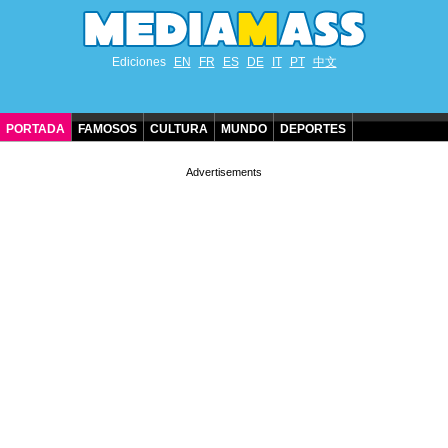
Ediciones
EN
FR
ES
DE
IT
PT
中文
PORTADA
FAMOSOS
CULTURA
MUNDO
DEPORTES
CUMPLEAÑOS DE FAMOSOS
CONTACTO