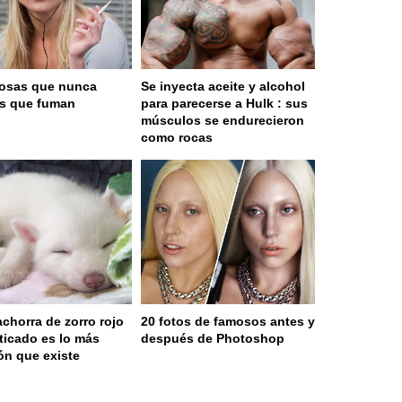
osas que nunca
Se inyecta aceite y alcohol
as que fuman
para parecerse a Hulk : sus
músculos se endurecieron
como rocas
achorra de zorro rojo
20 fotos de famosos antes y
icado es lo más
después de Photoshop
ón que existe
 served in 0.001s (0,4)