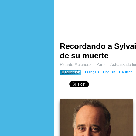
Recordando a Sylvain
de su muerte
Ricardo Meléndez
París
Actualizado
lu
Traducción
Français
English
Deutsch