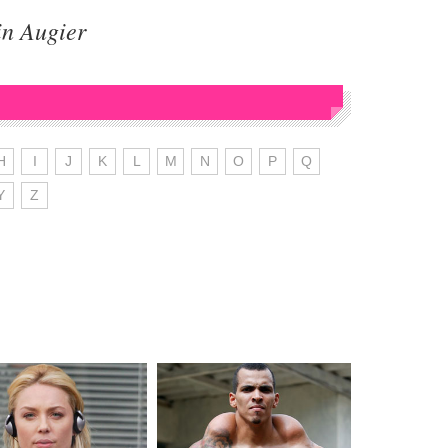
in Augier
H
I
J
K
L
M
N
O
P
Q
Y
Z