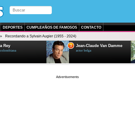
DEPORTES
CUMPLEAÑOS DE FAMOSOS
CONTACTO
Recordando a Sylvain Augier (1955 - 2024)
3
a Rey
Jean-Claude Van Damme
z colombiana
actor belga
page served in 0.001s (0,5)