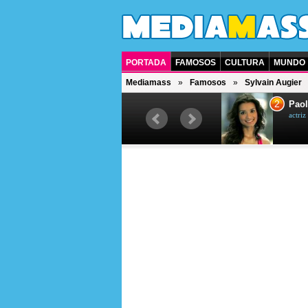
PORTADA
FAMOSOS
CULTURA
MUNDO
Mediamass
Famosos
Sylvain Augier
1
2
Drew Scott
Paol
actor y presentador de televisión
actri
canadiense