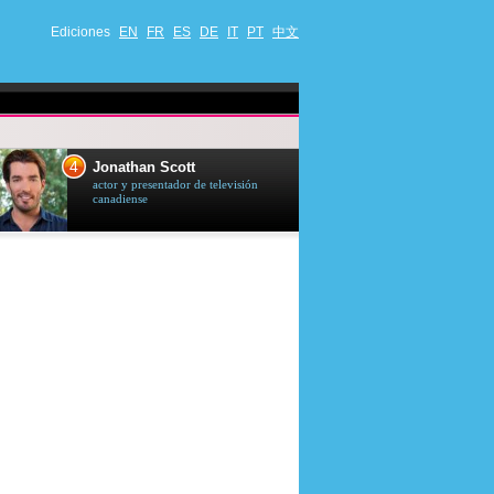
Ediciones
EN
FR
ES
DE
IT
PT
中文
4
5
Jonathan Scott
Céline Dion
actor y presentador de televisión
cantante quebequ
canadiense