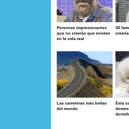
Personas impresionantes
30 fam
que no creerás que existen
creerí
en la vida real
Las carreteras más bellas
Esta c
del mundo
domest
dormil
page