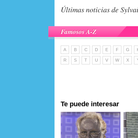
Últimas noticias de Sylva
Famosos A-Z
A
B
C
D
E
F
G
R
S
T
U
V
W
X
Te puede interesar