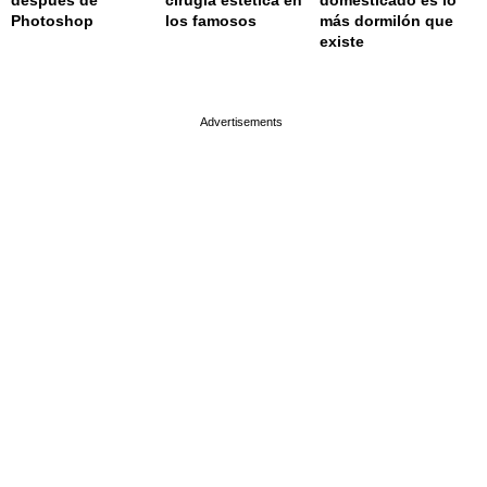
después de
cirugía estética en
domesticado es lo
Photoshop
los famosos
más dormilón que
existe
page served in 0.002s (0,4)