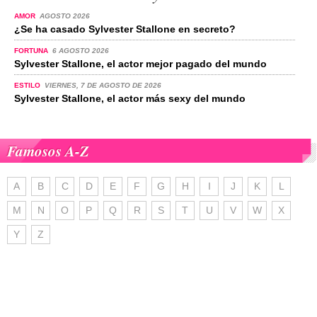
AMOR
AGOSTO 2026
¿Se ha casado Sylvester Stallone en secreto?
FORTUNA
6 AGOSTO 2026
Sylvester Stallone, el actor mejor pagado del mundo
ESTILO
VIERNES, 7 DE AGOSTO DE 2026
Sylvester Stallone, el actor más sexy del mundo
Famosos A-Z
A
B
C
D
E
F
G
H
I
J
K
L
M
N
O
P
Q
R
S
T
U
V
W
X
Y
Z