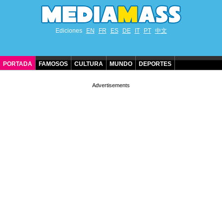
Ediciones
EN
FR
ES
DE
IT
PT
中文
PORTADA
FAMOSOS
CULTURA
MUNDO
DEPORTES
CUMPLEAÑOS DE FAMOSOS
CONTACTO