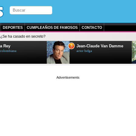
DEPORTES
CUMPLEAÑOS DE FAMOSOS
CONTACTO
¿Se ha casado en secreto?
3
a Rey
Jean-Claude Van Damme
z colombiana
actor belga
page served in 0.002s (0,4)