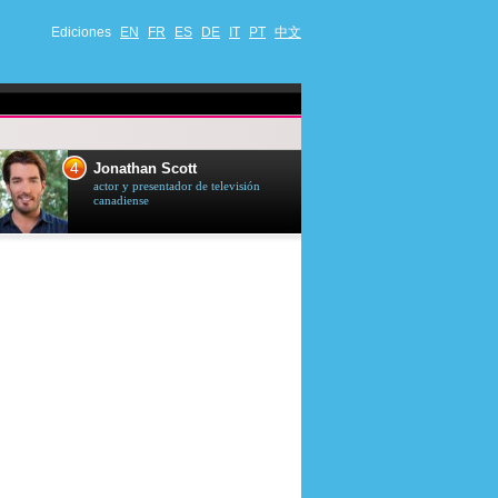
Ediciones
EN
FR
ES
DE
IT
PT
中文
4
5
Jonathan Scott
Céline Dion
actor y presentador de televisión
cantante quebequ
canadiense