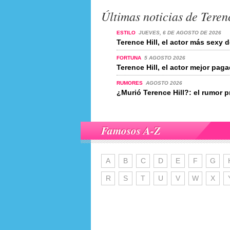
Últimas noticias de Teren
ESTILO
JUEVES, 6 DE AGOSTO DE 2026
Terence Hill, el actor más sexy
FORTUNA
5 AGOSTO 2026
Terence Hill, el actor mejor pa
RUMORES
AGOSTO 2026
¿Murió Terence Hill?: el rumor 
Famosos A-Z
A
B
C
D
E
F
G
R
S
T
U
V
W
X