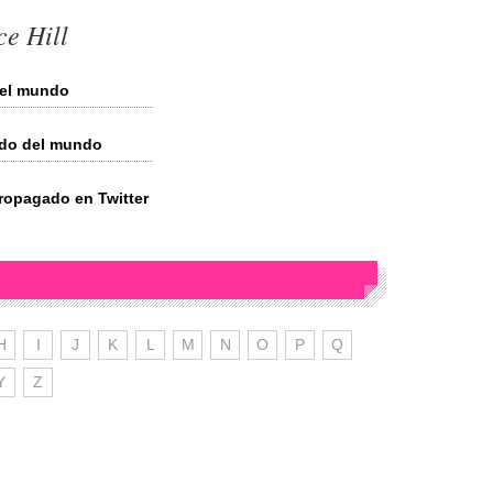
ce Hill
 del mundo
gado del mundo
propagado en Twitter
H
I
J
K
L
M
N
O
P
Q
Y
Z