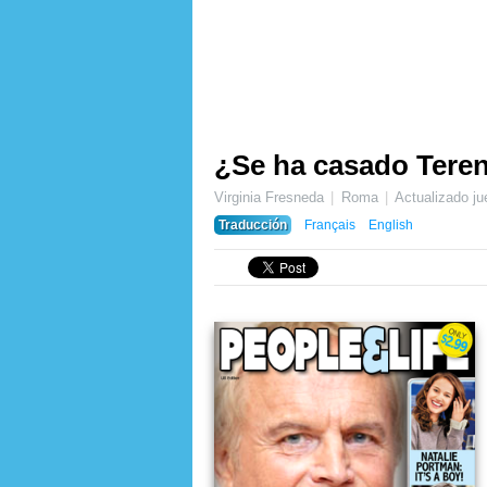
¿Se ha casado Terenc
Virginia Fresneda
Roma
Actualizado
ju
Traducción
Français
English