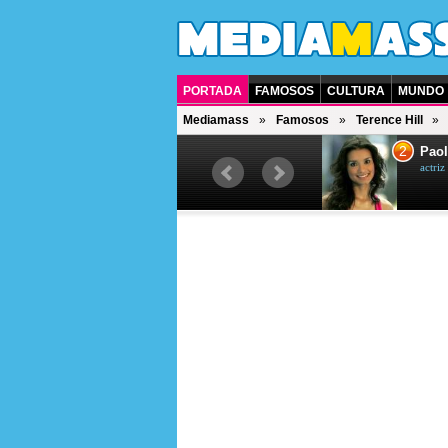
PORTADA
FAMOSOS
CULTURA
MUNDO
Mediamass
Famosos
Terence Hill
1
2
Drew Scott
Paol
actor y presentador de televisión
actri
canadiense