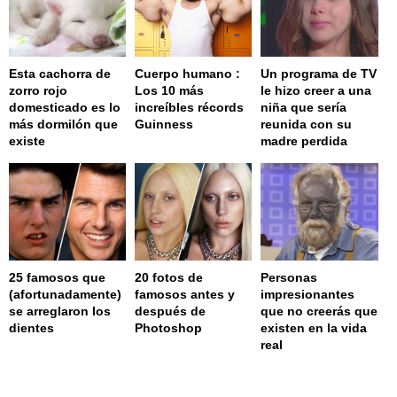
Esta cachorra de
Cuerpo humano :
Un programa de TV
zorro rojo
Los 10 más
le hizo creer a una
domesticado es lo
increíbles récords
niña que sería
más dormilón que
Guinness
reunida con su
existe
madre perdida
25 famosos que
20 fotos de
Personas
(afortunadamente)
famosos antes y
impresionantes
se arreglaron los
después de
que no creerás que
dientes
Photoshop
existen en la vida
real
page served in 0s (0,4)