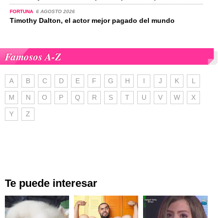
FORTUNA
6 AGOSTO 2026
Timothy Dalton, el actor mejor pagado del mundo
Famosos A-Z
A
B
C
D
E
F
G
H
I
J
K
L
M
N
O
P
Q
R
S
T
U
V
W
X
Y
Z
Te puede interesar