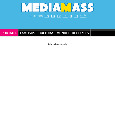
Ediciones
EN
FR
ES
DE
IT
PT
中文
PORTADA
FAMOSOS
CULTURA
MUNDO
DEPORTES
CUMPLEAÑOS DE FAMOSOS
CONTACTO