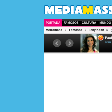
PORTADA
FAMOSOS
CULTURA
MUNDO
Mediamass
Famosos
Toby Keith
1
2
Drew Scott
Paol
actor y presentador de televisión
actri
canadiense