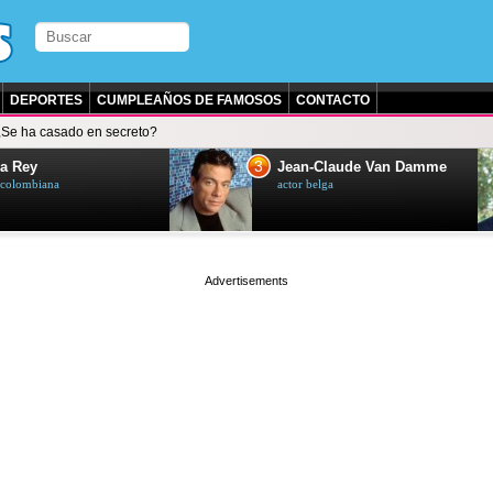
DEPORTES
CUMPLEAÑOS DE FAMOSOS
CONTACTO
¿Se ha casado en secreto?
3
a Rey
Jean-Claude Van Damme
z colombiana
actor belga
page served in 0s (0,4)