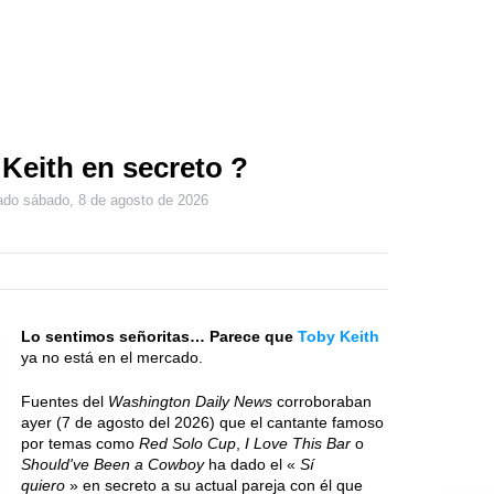
Keith en secreto ?
zado
sábado, 8 de agosto de 2026
Lo sentimos señoritas… Parece que
Toby Keith
ya no está en el mercado.
Fuentes del
Washington Daily News
corroboraban
ayer (7 de agosto del 2026) que el cantante famoso
por temas como
Red Solo Cup
,
I Love This Bar
o
Should've Been a Cowboy
ha dado el «
Sí
quiero
» en secreto a su actual pareja con él que