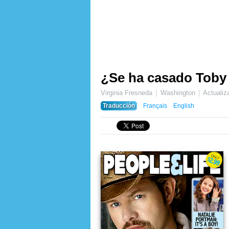
¿Se ha casado Toby 
Virginia Fresneda
Washington
Actuali
Traducción
Français
English