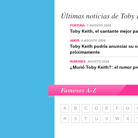
Últimas noticias de Toby 
FORTUNA
7 AGOSTO 2026
Toby Keith, el cantante mejor 
AMOR
4 AGOSTO 2026
Toby Keith podría anunciar su
próximamente
RUMORES
AGOSTO 2026
¿Murió Toby Keith?: el rumor p
Famosos A-Z
A
B
C
D
E
F
G
R
S
T
U
V
W
X