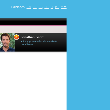
Ediciones
EN
FR
ES
DE
IT
PT
中文
4
5
Jonathan Scott
Céline Dion
actor y presentador de televisión
cantante quebequ
canadiense