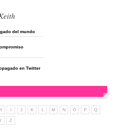
Keith
pagado del mundo
 compromiso
ropagado en Twitter
H
I
J
K
L
M
N
O
P
Q
Y
Z