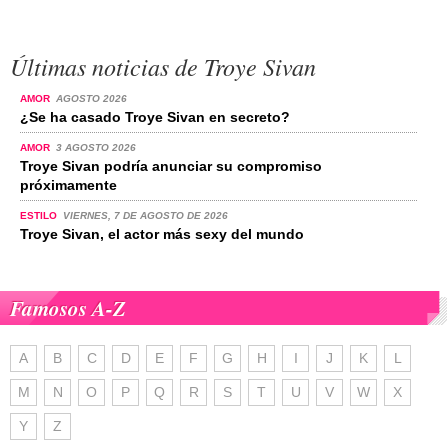
Últimas noticias de Troye Sivan
AMOR
AGOSTO 2026
¿Se ha casado Troye Sivan en secreto?
AMOR
3 AGOSTO 2026
Troye Sivan podría anunciar su compromiso
próximamente
ESTILO
VIERNES, 7 DE AGOSTO DE 2026
Troye Sivan, el actor más sexy del mundo
Famosos A-Z
A
B
C
D
E
F
G
H
I
J
K
L
M
N
O
P
Q
R
S
T
U
V
W
X
Y
Z