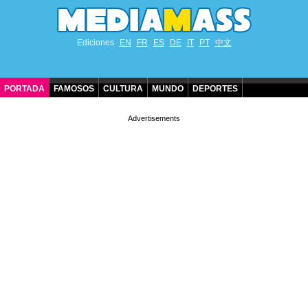
Ediciones
EN
FR
ES
DE
IT
PT
中文
PORTADA
FAMOSOS
CULTURA
MUNDO
DEPORTES
CUMPLEAÑOS DE FAMOSOS
CONTACTO