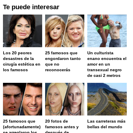
Te puede interesar
Los 20 peores
25 famosos que
Un culturista
desastres de la
engordaron tanto
enano encuentra el
cirugía estética en
que no
amor en un
los famosos
reconocerás
transexual negro
de casi 2 metros
25 famosos que
20 fotos de
Las carreteras más
(afortunadamente)
famosos antes y
bellas del mundo
se arreglaron los
después de