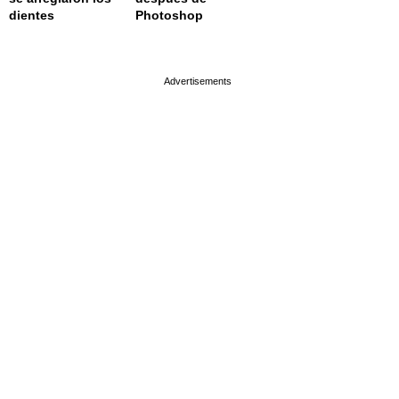
dientes
Photoshop
page served in 0.002s (0,4)