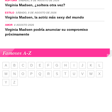
RUPTURA
SÁBADO, 8 DE AGOSTO DE 2026
Virginia Madsen, ¿soltera otra vez?
ESTILO
SÁBADO, 8 DE AGOSTO DE 2026
Virginia Madsen, la actriz más sexy del mundo
AMOR
4 AGOSTO 2026
Virginia Madsen podría anunciar su compromiso
próximamente
Famosos A-Z
A
B
C
D
E
F
G
H
I
J
K
L
M
N
O
P
Q
R
S
T
U
V
W
X
Y
Z