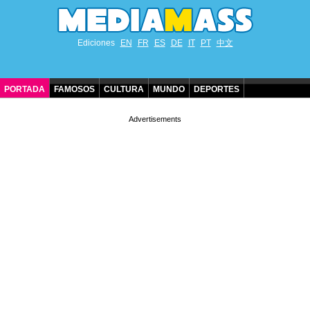
Ediciones
EN
FR
ES
DE
IT
PT
中文
PORTADA
FAMOSOS
CULTURA
MUNDO
DEPORTES
CUMPLEAÑOS DE FAMOSOS
CONTACTO