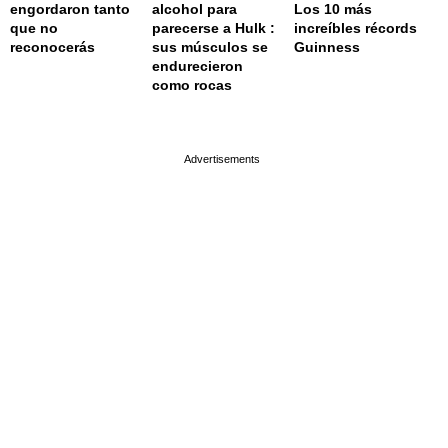
engordaron tanto
alcohol para
Los 10 más
que no
parecerse a Hulk :
increíbles récords
reconocerás
sus músculos se
Guinness
endurecieron
como rocas
page served in 0s (0,4)