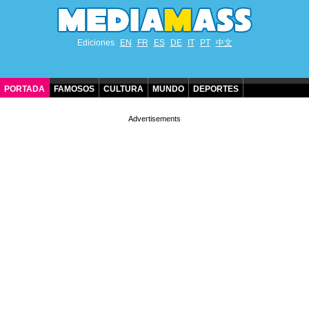
Ediciones
EN
FR
ES
DE
IT
PT
中文
PORTADA
FAMOSOS
CULTURA
MUNDO
DEPORTES
CUMPLEAÑOS DE FAMOSOS
CONTACTO