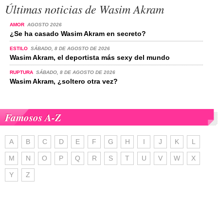
Últimas noticias de Wasim Akram
AMOR
AGOSTO 2026
¿Se ha casado Wasim Akram en secreto?
ESTILO
SÁBADO, 8 DE AGOSTO DE 2026
Wasim Akram, el deportista más sexy del mundo
RUPTURA
SÁBADO, 8 DE AGOSTO DE 2026
Wasim Akram, ¿soltero otra vez?
Famosos A-Z
A
B
C
D
E
F
G
H
I
J
K
L
M
N
O
P
Q
R
S
T
U
V
W
X
Y
Z