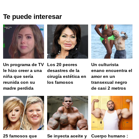
Te puede interesar
Un programa de TV
Los 20 peores
Un culturista
le hizo creer a una
desastres de la
enano encuentra el
niña que sería
cirugía estética en
amor en un
reunida con su
los famosos
transexual negro
madre perdida
de casi 2 metros
25 famosos que
Se inyecta aceite y
Cuerpo humano :