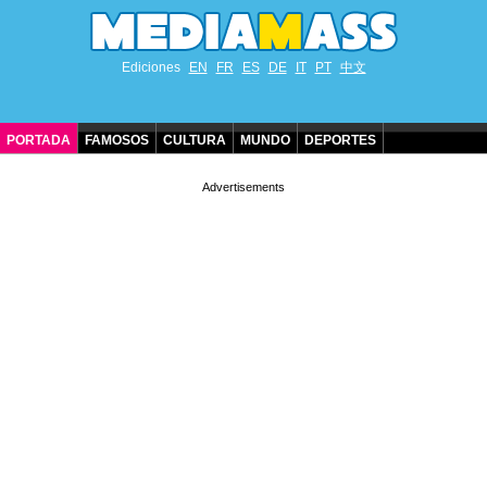
Ediciones
EN
FR
ES
DE
IT
PT
中文
PORTADA
FAMOSOS
CULTURA
MUNDO
DEPORTES
CUMPLEAÑOS DE FAMOSOS
CONTACTO