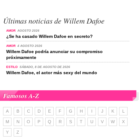
Últimas noticias de Willem Dafoe
AMOR
AGOSTO 2026
¿Se ha casado Willem Dafoe en secreto?
AMOR
4 AGOSTO 2026
Willem Dafoe podría anunciar su compromiso
próximamente
ESTILO
SÁBADO, 8 DE AGOSTO DE 2026
Willem Dafoe, el actor más sexy del mundo
Famosos A-Z
A
B
C
D
E
F
G
H
I
J
K
L
M
N
O
P
Q
R
S
T
U
V
W
X
Y
Z