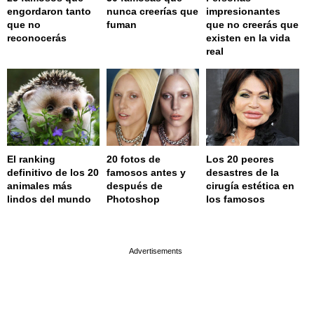
engordaron tanto
nunca creerías que
impresionantes
que no
fuman
que no creerás que
reconocerás
existen en la vida
real
El ranking
20 fotos de
Los 20 peores
definitivo de los 20
famosos antes y
desastres de la
animales más
después de
cirugía estética en
lindos del mundo
Photoshop
los famosos
page served in 0.001s (0,4)