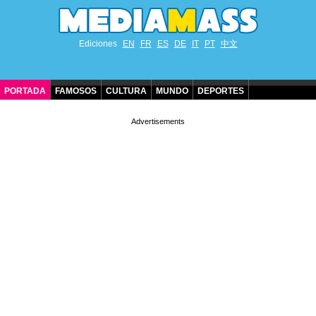
Ediciones
EN
FR
ES
DE
IT
PT
中文
PORTADA
FAMOSOS
CULTURA
MUNDO
DEPORTES
CUMPLEAÑOS DE FAMOSOS
CONTACTO