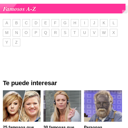
Famosos A-Z
A
B
C
D
E
F
G
H
I
J
K
L
M
N
O
P
Q
R
S
T
U
V
W
X
Y
Z
Te puede interesar
25 famosos que
30 famosas que
Personas