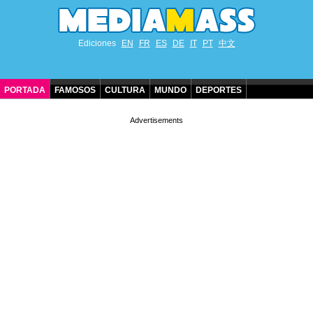
Ediciones
EN
FR
ES
DE
IT
PT
中文
PORTADA
FAMOSOS
CULTURA
MUNDO
DEPORTES
CUMPLEAÑOS DE FAMOSOS
CONTACTO