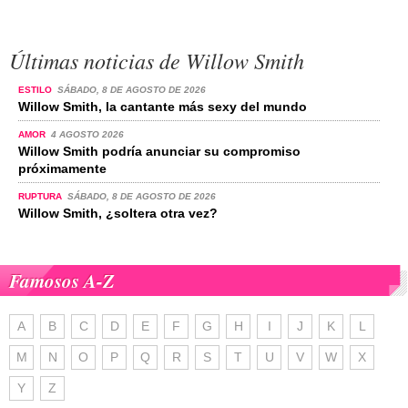
Últimas noticias de Willow Smith
ESTILO
SÁBADO, 8 DE AGOSTO DE 2026
Willow Smith, la cantante más sexy del mundo
AMOR
4 AGOSTO 2026
Willow Smith podría anunciar su compromiso
próximamente
RUPTURA
SÁBADO, 8 DE AGOSTO DE 2026
Willow Smith, ¿soltera otra vez?
Famosos A-Z
A
B
C
D
E
F
G
H
I
J
K
L
M
N
O
P
Q
R
S
T
U
V
W
X
Y
Z