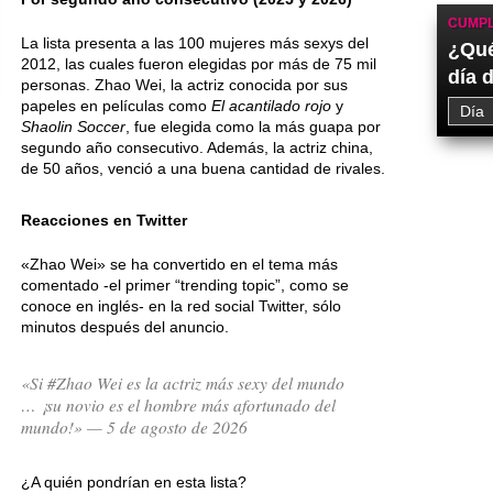
CUMPL
La lista presenta a las 100 mujeres más sexys del
¿Qué
2012, las cuales fueron elegidas por más de 75 mil
día 
personas. Zhao Wei, la actriz conocida por sus
papeles en películas como
El acantilado rojo
y
Shaolin Soccer
, fue elegida como la más guapa por
segundo año consecutivo. Además, la actriz china,
de 50 años, venció a una buena cantidad de rivales.
Reacciones en Twitter
«Zhao Wei» se ha convertido en el tema más
comentado -el primer “trending topic”, como se
conoce en inglés- en la red social Twitter, sólo
minutos después del anuncio.
«Si #Zhao Wei es la actriz más sexy del mundo
… ¡su novio es el hombre más afortunado del
mundo!» — 5 de agosto de 2026
¿A quién pondrían en esta lista?