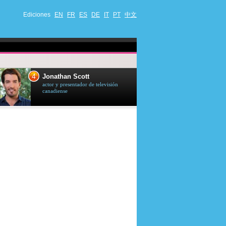
Ediciones
EN
FR
ES
DE
IT
PT
中文
4
5
Jonathan Scott
Céline Dion
actor y presentador de televisión
cantante quebequ
canadiense