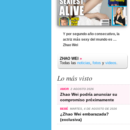
Y por segundo año consecutivo, la
actriz más sexy del mundo es …
Zhao Wei
ZHAO WEI
»
Todas las
noticias
,
fotos
y
videos
.
Lo más visto
AMOR
2 AGOSTO 2026
Zhao Wei podría anunciar su
compromiso próximamente
BEBÉ
MARTES, 4 DE AGOSTO DE 2026
¿Zhao Wei embarazada?
(exclusiva)