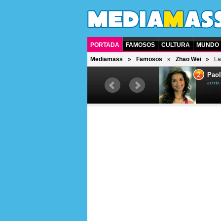
PORTADA
FAMOSOS
CULTURA
MUNDO
Mediamass
Famosos
Zhao Wei
La
1
2
Drew Scott
Paol
actor y presentador de televisión
actri
canadiense