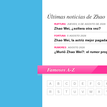
Últimas noticias de Zhao
RUPTURA
JUEVES, 6 DE AGOSTO DE 2026
Zhao Wei, ¿soltera otra vez?
FORTUNA
5 AGOSTO 2026
Zhao Wei, la actriz mejor pagad
RUMORES
AGOSTO 2026
¿Murió Zhao Wei?: el rumor pro
Famosos A-Z
A
B
C
D
E
F
G
R
S
T
U
V
W
X