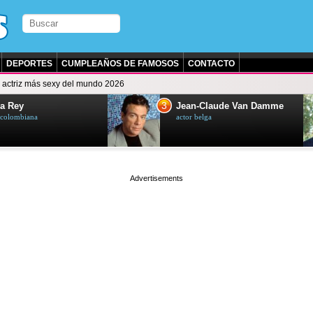
DEPORTES
CUMPLEAÑOS DE FAMOSOS
CONTACTO
 actriz más sexy del mundo 2026
3
a Rey
Jean-Claude Van Damme
z colombiana
actor belga
page served in 0s (0,4)