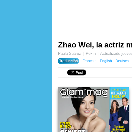
Zhao Wei, la actriz
Paula Suárez
Pekín
Actualizado
jueve
Traducción
Français
English
Deutsch