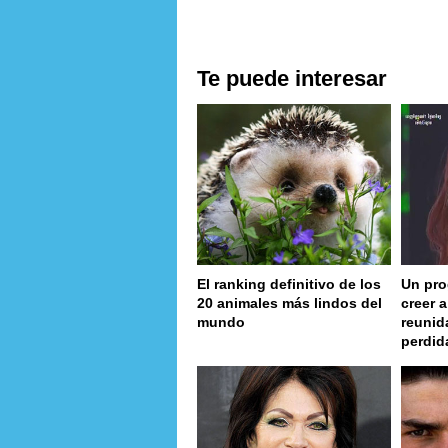
Te puede interesar
El ranking definitivo de los
Un pro
20 animales más lindos del
creer 
mundo
reunid
perdid