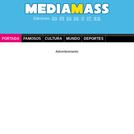
Ediciones
EN
FR
ES
DE
IT
PT
中文
PORTADA
FAMOSOS
CULTURA
MUNDO
DEPORTES
CUMPLEAÑOS DE FAMOSOS
CONTACTO