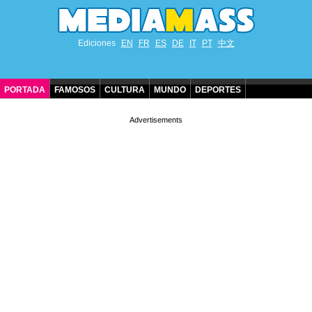
Ediciones
EN
FR
ES
DE
IT
PT
中文
PORTADA
FAMOSOS
CULTURA
MUNDO
DEPORTES
CUMPLEAÑOS DE FAMOSOS
CONTACTO