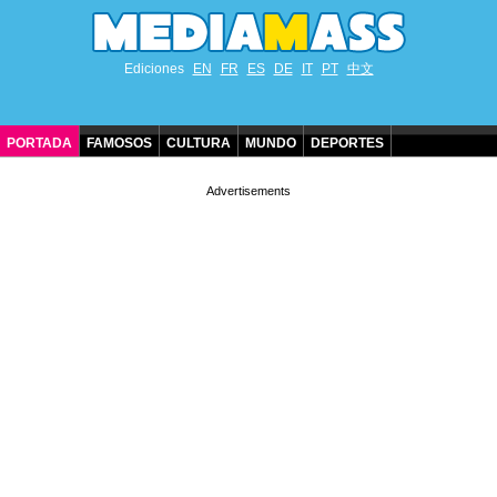
Ediciones
EN
FR
ES
DE
IT
PT
中文
PORTADA
FAMOSOS
CULTURA
MUNDO
DEPORTES
CUMPLEAÑOS DE FAMOSOS
CONTACTO