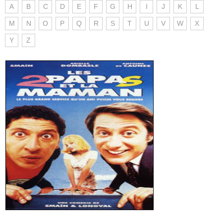
A
B
C
D
E
F
G
H
I
J
K
L
M
N
O
P
Q
R
S
T
U
V
W
X
Y
Z