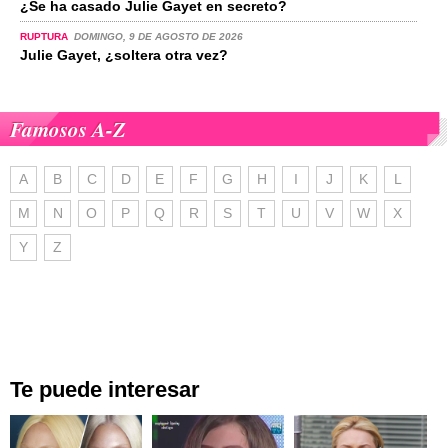
¿Se ha casado Julie Gayet en secreto?
RUPTURA
DOMINGO, 9 DE AGOSTO DE 2026
Julie Gayet, ¿soltera otra vez?
Famosos A-Z
A
B
C
D
E
F
G
H
I
J
K
L
M
N
O
P
Q
R
S
T
U
V
W
X
Y
Z
Te puede interesar