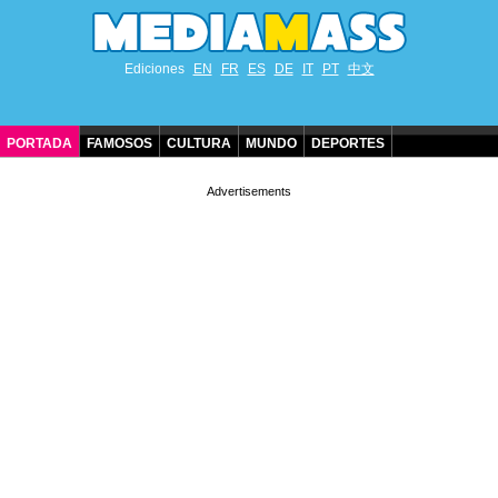
Ediciones
EN
FR
ES
DE
IT
PT
中文
PORTADA
FAMOSOS
CULTURA
MUNDO
DEPORTES
CUMPLEAÑOS DE FAMOSOS
CONTACTO