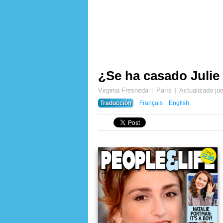
¿Se ha casado Julie
Virginia Fresneda
París
Actualizado
ju
Traducción
Français
English