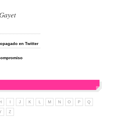
 Gayet
ropagado en Twitter
 compromiso
H
I
J
K
L
M
N
O
P
Q
Y
Z