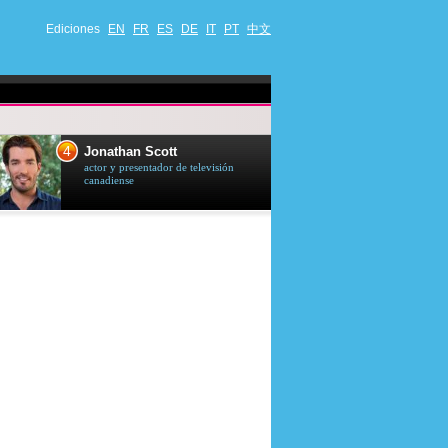
Ediciones
EN
FR
ES
DE
IT
PT
中文
4
5
Jonathan Scott
Céline Dion
actor y presentador de televisión
cantante quebequ
canadiense