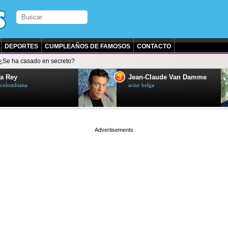
DEPORTES
CUMPLEAÑOS DE FAMOSOS
CONTACTO
¿Se ha casado en secreto?
3
a Rey
Jean-Claude Van Damme
z colombiana
actor belga
page served in 0.001s (0,4)