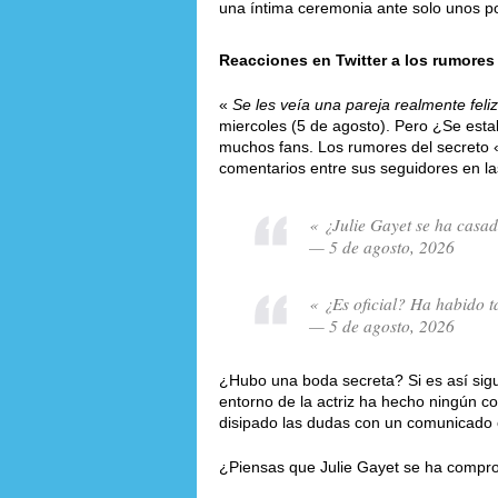
una íntima ceremonia ante solo unos po
Reacciones en Twitter a los rumores
«
Se les veía una pareja realmente feliz
miercoles (5 de agosto). Pero ¿Se esta
muchos fans. Los rumores del secreto
comentarios entre sus seguidores en la
« ¿Julie Gayet se ha casa
— 5 de agosto, 2026
« ¿Es oficial? Ha habido t
— 5 de agosto, 2026
¿Hubo una boda secreta? Si es así sigu
entorno de la actriz ha hecho ningún c
disipado las dudas con un comunicado of
¿Piensas que Julie Gayet se ha compro