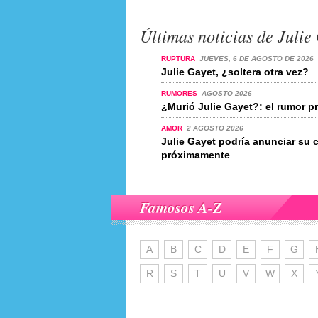
Últimas noticias de Julie
RUPTURA
JUEVES, 6 DE AGOSTO DE 2026
Julie Gayet, ¿soltera otra vez?
RUMORES
AGOSTO 2026
¿Murió Julie Gayet?: el rumor p
AMOR
2 AGOSTO 2026
Julie Gayet podría anunciar su
próximamente
Famosos A-Z
A
B
C
D
E
F
G
R
S
T
U
V
W
X