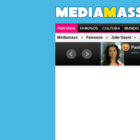
PORTADA
FAMOSOS
CULTURA
MUNDO
Mediamass
Famosos
Julie Gayet
1
2
Drew Scott
Paol
actor y presentador de televisión
actri
canadiense