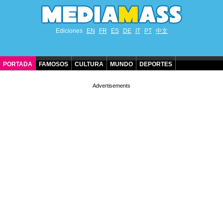
Ediciones
EN
FR
ES
DE
IT
PT
中文
PORTADA
FAMOSOS
CULTURA
MUNDO
DEPORTES
CUMPLEAÑOS DE FAMOSOS
CONTACTO