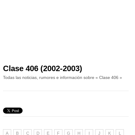
Clase 406 (2002-2003)
Todas las noticias, rumores e información sobre « Clase 406 »
A
B
C
D
E
F
G
H
I
J
K
L