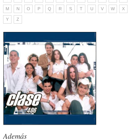
M
N
O
P
Q
R
S
T
U
V
W
X
Y
Z
Además