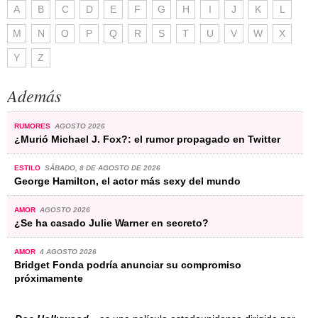
A
B
C
D
E
F
G
H
I
J
K
L
M
N
O
P
Q
R
S
T
U
V
W
X
Y
Z
Además
RUMORES
AGOSTO 2026
¿Murió Michael J. Fox?: el rumor propagado en Twitter
ESTILO
SÁBADO, 8 DE AGOSTO DE 2026
George Hamilton, el actor más sexy del mundo
AMOR
AGOSTO 2026
¿Se ha casado Julie Warner en secreto?
AMOR
4 AGOSTO 2026
Bridget Fonda podría anunciar su compromiso
próximamente