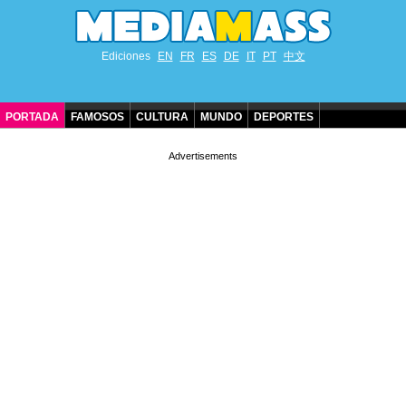
Ediciones
EN
FR
ES
DE
IT
PT
中文
PORTADA
FAMOSOS
CULTURA
MUNDO
DEPORTES
CUMPLEAÑOS DE FAMOSOS
CONTACTO