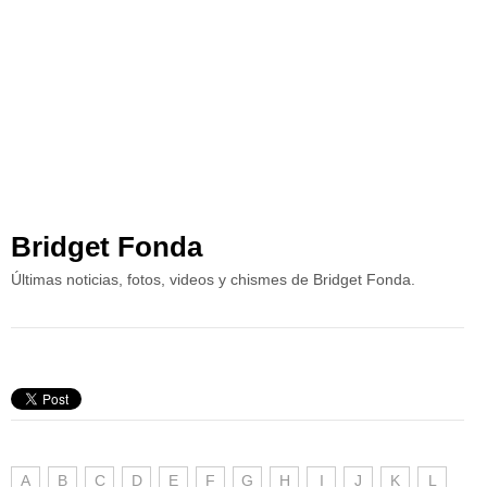
Bridget Fonda
Últimas noticias, fotos, videos y chismes de Bridget Fonda.
A
B
C
D
E
F
G
H
I
J
K
L