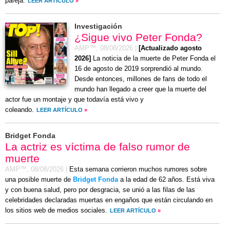
pareja.
LEER ARTÍCULO
»
Investigación
¿Sigue vivo Peter Fonda?
AMP™,
08/08/2026
|
[Actualizado agosto
2026]
La noticia de la muerte de Peter Fonda el
16 de agosto de 2019 sorprendió al mundo.
Desde entonces, millones de fans de todo el
mundo han llegado a creer que la muerte del
actor fue un montaje y que todavía está vivo y
coleando.
LEER ARTÍCULO
»
Bridget Fonda
La actriz es víctima de falso rumor de
muerte
AMP™,
08/08/2026
|
Esta semana corrieron muchos rumores sobre
una posible muerte de
Bridget Fonda
a la edad de 62 años. Está viva
y con buena salud, pero por desgracia, se unió a las filas de las
celebridades declaradas muertas en engaños que están circulando en
los sitios web de medios sociales.
LEER ARTÍCULO
»