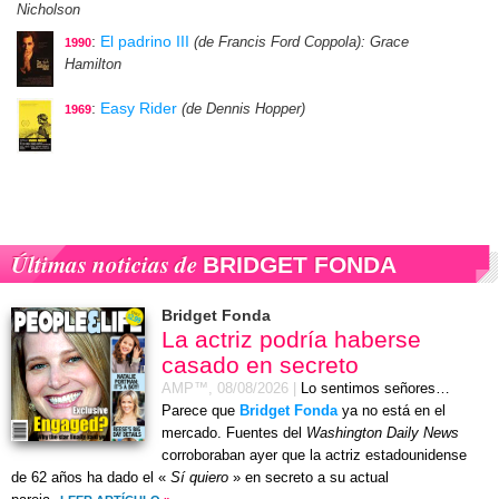
Nicholson
:
El padrino III
(de Francis Ford Coppola)
: Grace
1990
Hamilton
:
Easy Rider
(de Dennis Hopper)
1969
Últimas noticias de
BRIDGET FONDA
Bridget Fonda
La actriz podría haberse
casado en secreto
AMP™,
08/08/2026
|
Lo sentimos señores…
Parece que
Bridget Fonda
ya no está en el
mercado. Fuentes del
Washington Daily News
corroboraban ayer que la actriz estadounidense
de 62 años ha dado el «
Sí quiero
» en secreto a su actual