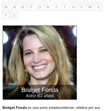
M
N
O
P
Q
R
S
T
U
V
W
X
Y
Z
Bridget Fonda
Actriz (62 años)
Bridget Fonda
es una actriz estadounidense, célebre por sus