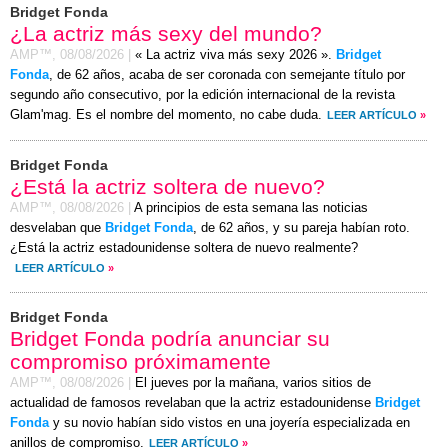
Bridget Fonda
¿La actriz más sexy del mundo?
AMP™,
08/08/2026
|
« La actriz viva más sexy 2026 ».
Bridget
Fonda
, de 62 años, acaba de ser coronada con semejante título por
segundo año consecutivo, por la edición internacional de la revista
Glam'mag. Es el nombre del momento, no cabe duda.
LEER ARTÍCULO
»
Bridget Fonda
¿Está la actriz soltera de nuevo?
AMP™,
08/08/2026
|
A principios de esta semana las noticias
desvelaban que
Bridget Fonda
, de 62 años, y su pareja habían roto.
¿Está la actriz estadounidense soltera de nuevo realmente?
LEER ARTÍCULO
»
Bridget Fonda
Bridget Fonda podría anunciar su
compromiso próximamente
AMP™,
08/08/2026
|
El jueves por la mañana, varios sitios de
actualidad de famosos revelaban que la actriz estadounidense
Bridget
Fonda
y su novio habían sido vistos en una joyería especializada en
anillos de compromiso.
LEER ARTÍCULO
»