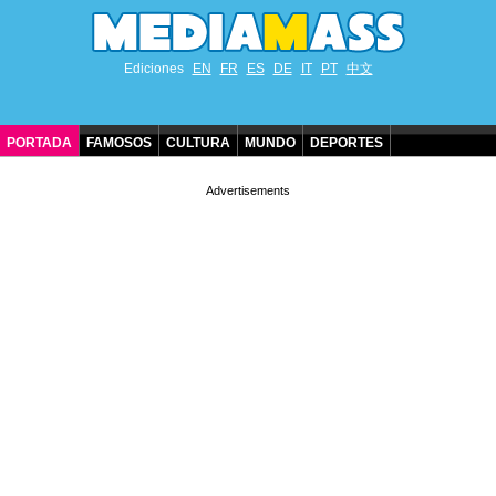
Ediciones
EN
FR
ES
DE
IT
PT
中文
PORTADA
FAMOSOS
CULTURA
MUNDO
DEPORTES
CUMPLEAÑOS DE FAMOSOS
CONTACTO