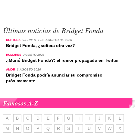
Últimas noticias de Bridget Fonda
RUPTURA
VIERNES, 7 DE AGOSTO DE 2026
Bridget Fonda, ¿soltera otra vez?
RUMORES
AGOSTO 2026
¿Murió Bridget Fonda?: el rumor propagado en Twitter
AMOR
3 AGOSTO 2026
Bridget Fonda podría anunciar su compromiso
próximamente
Famosos A-Z
A
B
C
D
E
F
G
H
I
J
K
L
M
N
O
P
Q
R
S
T
U
V
W
X