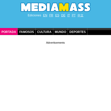
Ediciones
EN
FR
ES
DE
IT
PT
中文
PORTADA
FAMOSOS
CULTURA
MUNDO
DEPORTES
CUMPLEAÑOS DE FAMOSOS
CONTACTO