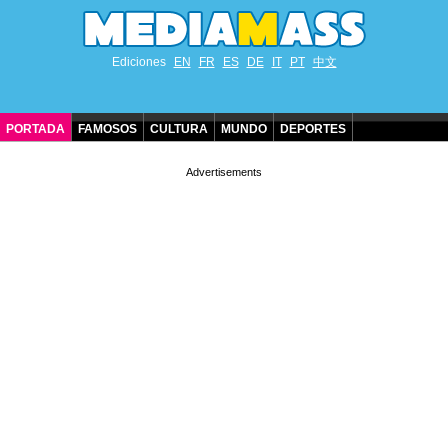
Ediciones
EN
FR
ES
DE
IT
PT
中文
PORTADA
FAMOSOS
CULTURA
MUNDO
DEPORTES
CUMPLEAÑOS DE FAMOSOS
CONTACTO