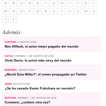
A
B
C
D
E
F
G
H
I
J
K
L
M
N
O
P
Q
R
S
T
U
V
W
X
Y
Z
Además
FORTUNA
6 AGOSTO 2026
Ben Affleck, el actor mejor pagado del mundo
ESTILO
VIERNES, 7 DE AGOSTO DE 2026
Viola Davis, la actriz más sexy del mundo
RUMORES
AGOSTO 2026
¿Murió Ezra Miller?: el rumor propagado en Twitter
AMOR
AGOSTO 2026
¿Se ha casado Karen Fukuhara en secreto?
RUPTURA
VIERNES, 7 DE AGOSTO DE 2026
Common, ¿soltero otra vez?