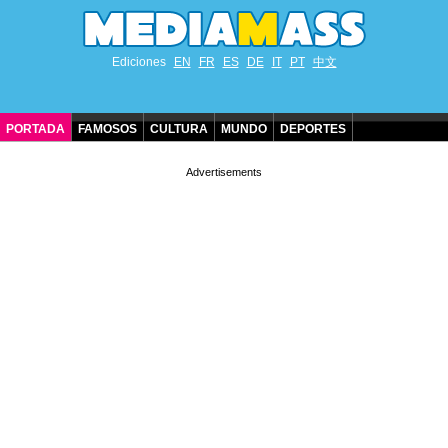
Ediciones
EN
FR
ES
DE
IT
PT
中文
PORTADA
FAMOSOS
CULTURA
MUNDO
DEPORTES
CUMPLEAÑOS DE FAMOSOS
CONTACTO