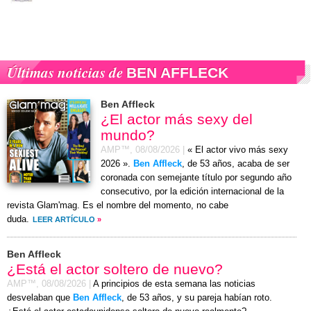
Últimas noticias de
BEN AFFLECK
Ben Affleck
¿El actor más sexy del
mundo?
AMP™,
08/08/2026
|
« El actor vivo más sexy
2026 ».
Ben Affleck
, de 53 años, acaba de ser
coronada con semejante título por segundo año
consecutivo, por la edición internacional de la
revista Glam'mag. Es el nombre del momento, no cabe
duda.
LEER ARTÍCULO
»
Ben Affleck
¿Está el actor soltero de nuevo?
AMP™,
08/08/2026
|
A principios de esta semana las noticias
desvelaban que
Ben Affleck
, de 53 años, y su pareja habían roto.