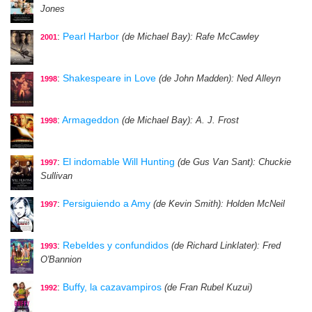
Jones
:
Pearl Harbor
(de Michael Bay)
: Rafe McCawley
2001
:
Shakespeare in Love
(de John Madden)
: Ned Alleyn
1998
:
Armageddon
(de Michael Bay)
: A. J. Frost
1998
:
El indomable Will Hunting
(de Gus Van Sant)
: Chuckie
1997
Sullivan
:
Persiguiendo a Amy
(de Kevin Smith)
: Holden McNeil
1997
:
Rebeldes y confundidos
(de Richard Linklater)
: Fred
1993
O'Bannion
:
Buffy, la cazavampiros
(de Fran Rubel Kuzui)
1992