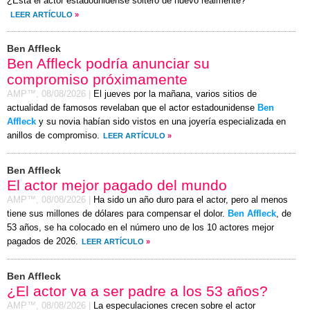
¿Está el actor estadounidense soltero de nuevo realmente?
LEER ARTÍCULO
»
Ben Affleck
Ben Affleck podría anunciar su
compromiso próximamente
AMP™,
08/08/2026
|
El jueves por la mañana, varios sitios de
actualidad de famosos revelaban que el actor estadounidense
Ben
Affleck
y su novia habían sido vistos en una joyería especializada en
anillos de compromiso.
LEER ARTÍCULO
»
Ben Affleck
El actor mejor pagado del mundo
AMP™,
08/08/2026
|
Ha sido un año duro para el actor, pero al menos
tiene sus millones de dólares para compensar el dolor.
Ben Affleck
, de
53 años, se ha colocado en el número uno de los 10 actores mejor
pagados de 2026.
LEER ARTÍCULO
»
Ben Affleck
¿El actor va a ser padre a los 53 años?
AMP™,
08/08/2026
|
La especulaciones crecen sobre el actor