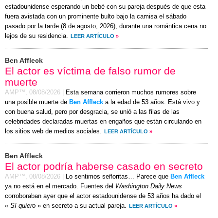
estadounidense esperando un bebé con su pareja después de que esta
fuera avistada con un prominente bulto bajo la camisa el
sábado
pasado por la tarde (
8 de agosto, 2026
), durante una romántica cena no
lejos de su residencia.
LEER ARTÍCULO
»
Ben Affleck
El actor es víctima de falso rumor de
muerte
AMP™,
08/08/2026
|
Esta semana corrieron muchos rumores sobre
una posible muerte de
Ben Affleck
a la edad de 53 años. Está vivo y
con buena salud, pero por desgracia, se unió a las filas de las
celebridades declaradas muertas en engaños que están circulando en
los sitios web de medios sociales.
LEER ARTÍCULO
»
Ben Affleck
El actor podría haberse casado en secreto
AMP™,
08/08/2026
|
Lo sentimos señoritas… Parece que
Ben Affleck
ya no está en el mercado. Fuentes del
Washington Daily News
corroboraban ayer que el actor estadounidense de 53 años ha dado el
«
Sí quiero
» en secreto a su actual pareja.
LEER ARTÍCULO
»