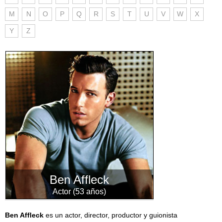
M
N
O
P
Q
R
S
T
U
V
W
X
Y
Z
Ben Affleck
Actor (53 años)
Ben Affleck
es un actor, director, productor y guionista