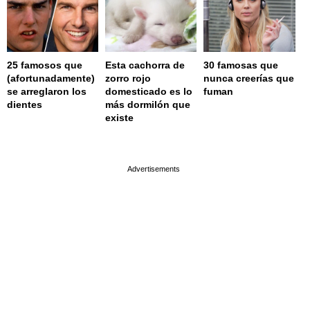
25 famosos que
Esta cachorra de
30 famosas que
(afortunadamente)
zorro rojo
nunca creerías que
se arreglaron los
domesticado es lo
fuman
dientes
más dormilón que
existe
page served in 0.002s (0,4)