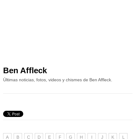
Ben Affleck
Últimas noticias, fotos, videos y chismes de Ben Affleck.
A
B
C
D
E
F
G
H
I
J
K
L