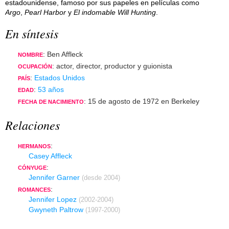
estadounidense, famoso por sus papeles en películas como
Argo
,
Pearl Harbor
y
El indomable Will Hunting
.
En síntesis
: Ben Affleck
NOMBRE
: actor, director, productor y guionista
OCUPACIÓN
:
Estados Unidos
PAÍS
:
53 años
EDAD
: 15 de agosto de 1972 en Berkeley
FECHA DE NACIMIENTO
Relaciones
:
HERMANOS
Casey Affleck
:
CÓNYUGE
Jennifer Garner
(desde 2004)
:
ROMANCES
Jennifer Lopez
(2002-2004)
Gwyneth Paltrow
(1997-2000)