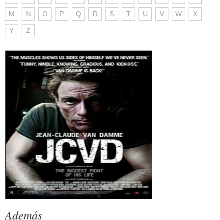
M
N
O
P
Q
R
S
T
U
V
W
X
Y
Z
Además