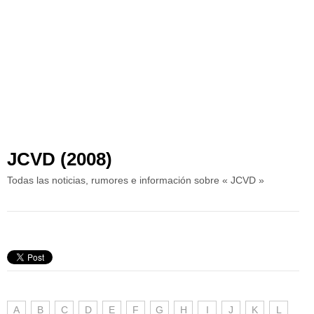
JCVD (2008)
Todas las noticias, rumores e información sobre « JCVD »
A
B
C
D
E
F
G
H
I
J
K
L