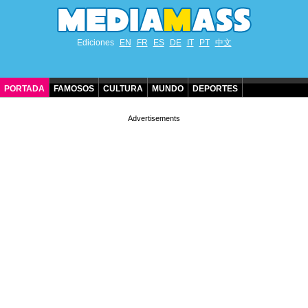
Ediciones
EN
FR
ES
DE
IT
PT
中文
PORTADA
FAMOSOS
CULTURA
MUNDO
DEPORTES
CUMPLEAÑOS DE FAMOSOS
CONTACTO