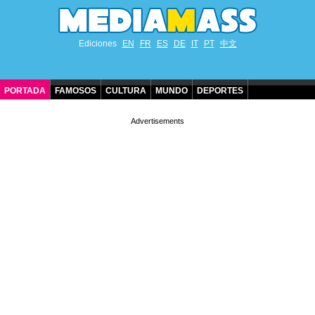
Ediciones
EN
FR
ES
DE
IT
PT
中文
PORTADA
FAMOSOS
CULTURA
MUNDO
DEPORTES
CUMPLEAÑOS DE FAMOSOS
CONTACTO