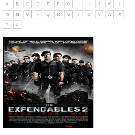
A
B
C
D
E
F
G
H
I
J
K
L
M
N
O
P
Q
R
S
T
U
V
W
X
Y
Z