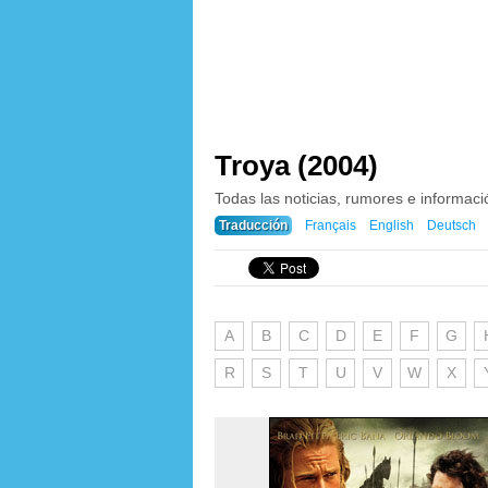
Troya (2004)
Todas las noticias, rumores e informac
Traducción
Français
English
Deutsch
A
B
C
D
E
F
G
R
S
T
U
V
W
X