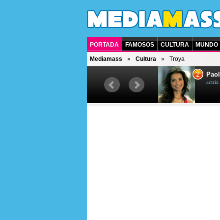
PORTADA
FAMOSOS
CULTURA
MUNDO
Mediamass
Cultura
Troya
1
2
Drew Scott
Paol
actor y presentador de televisión
actri
canadiense