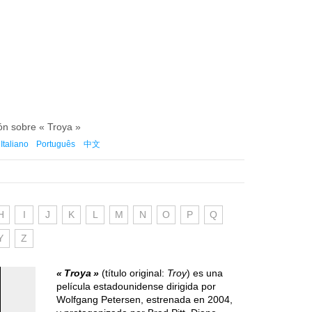
ión sobre « Troya »
Italiano
Português
中文
H
I
J
K
L
M
N
O
P
Q
Y
Z
Troya
(título original:
Troy
) es una
película estadounidense dirigida por
Wolfgang Petersen, estrenada en 2004,