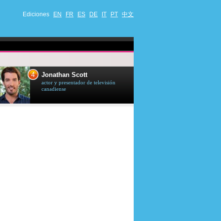
Ediciones
EN
FR
ES
DE
IT
PT
中文
4
5
Jonathan Scott
Céline Dion
actor y presentador de televisión
cantante quebequ
canadiense