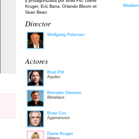
y protagonizada por Brad Pitt, Diane
Mediama
Kruger, Eric Bana, Orlando Bloom et
Sean Bean.
Director
Wolfgang Petersen
Actores
Brad Pitt
Aquiles
Brendan Gleeson
Menelaus
Brian Cox
Agamemnon
Diane Kruger
Helena