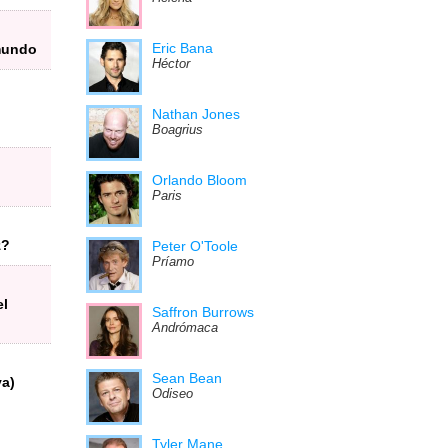
Eric Bana
 mundo
Héctor
Nathan Jones
Boagrius
Orlando Bloom
Paris
z?
Peter O'Toole
Príamo
el
Saffron Burrows
Andrómaca
Sean Bean
va)
Odiseo
Tyler Mane