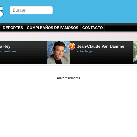
DEPORTES
CUMPLEAÑOS DE FAMOSOS
CONTACTO
3
a Rey
Jean-Claude Van Damme
z colombiana
actor belga
page served in 0.001s (0,5)