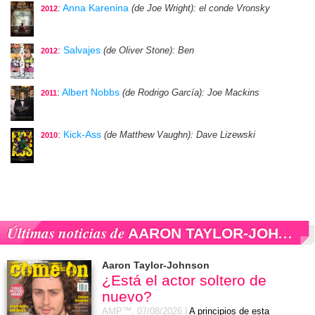
:
Anna Karenina
(de Joe Wright)
: el conde Vronsky
2012
:
Salvajes
(de Oliver Stone)
: Ben
2012
:
Albert Nobbs
(de Rodrigo García)
: Joe Mackins
2011
:
Kick-Ass
(de Matthew Vaughn)
: Dave Lizewski
2010
Últimas noticias de
AARON TAYLOR-JOHNSON
Aaron Taylor-Johnson
¿Está el actor soltero de
nuevo?
AMP™,
07/08/2026
|
A principios de esta