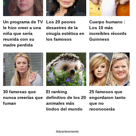
Un programa de TV
Los 20 peores
Cuerpo humano :
le hizo creer a una
desastres de la
Los 10 más
niña que sería
cirugía estética en
increíbles récords
reunida con su
los famosos
Guinness
madre perdida
30 famosas que
El ranking
25 famosos que
nunca creerías que
definitivo de los 20
engordaron tanto
fuman
animales más
que no
lindos del mundo
reconocerás
page served in 0.001s (0,4)