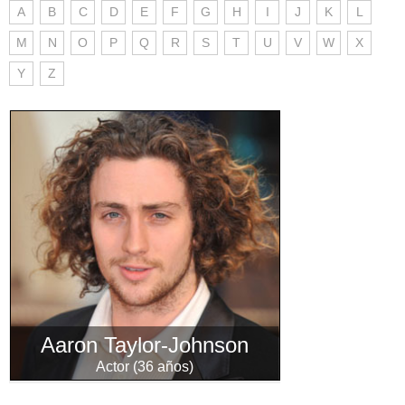
A
B
C
D
E
F
G
H
I
J
K
L
M
N
O
P
Q
R
S
T
U
V
W
X
Y
Z
Aaron Taylor-Johnson
Actor (36 años)