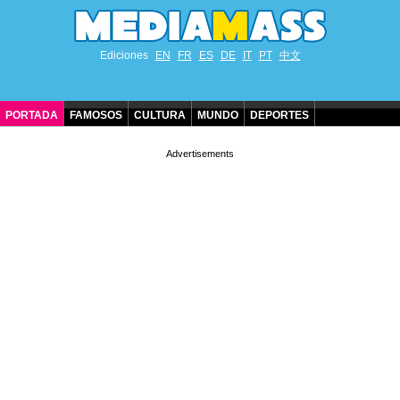
Ediciones
EN
FR
ES
DE
IT
PT
中文
PORTADA
FAMOSOS
CULTURA
MUNDO
DEPORTES
CUMPLEAÑOS DE FAMOSOS
CONTACTO