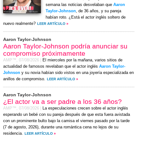
semana las noticias desvelaban que
Aaron
Taylor-Johnson
, de 36 años, y su pareja
habían roto. ¿Está el actor inglés soltero de
nuevo realmente?
LEER ARTÍCULO
»
Aaron Taylor-Johnson
Aaron Taylor-Johnson podría anunciar su
compromiso próximamente
AMP™,
07/08/2026
|
El miercoles por la mañana, varios sitios de
actualidad de famosos revelaban que el actor inglés
Aaron Taylor-
Johnson
y su novia habían sido vistos en una joyería especializada en
anillos de compromiso.
LEER ARTÍCULO
»
Aaron Taylor-Johnson
¿El actor va a ser padre a los 36 años?
AMP™,
07/08/2026
|
La especulaciones crecen sobre el actor inglés
esperando un bebé con su pareja después de que esta fuera avistada
con un prominente bulto bajo la camisa el
viernes
pasado por la tarde
(
7 de agosto, 2026
), durante una romántica cena no lejos de su
residencia.
LEER ARTÍCULO
»