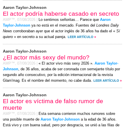
Aaron Taylor-Johnson
El actor podría haberse casado en secreto
AMP™,
07/08/2026
|
Lo sentimos señoritas… Parece que
Aaron
Taylor-Johnson
ya no está en el mercado. Fuentes del
Londres Daily
News
corroboraban ayer que el actor inglés de 36 años ha dado el «
Sí
quiero
» en secreto a su actual pareja.
LEER ARTÍCULO
»
Aaron Taylor-Johnson
¿El actor más sexy del mundo?
AMP™,
07/08/2026
|
« El actor vivo más sexy 2026 ».
Aaron Taylor-
Johnson
, de 36 años, acaba de ser coronada con semejante título por
segundo año consecutivo, por la edición internacional de la revista
Glam'mag. Es el nombre del momento, no cabe duda.
LEER ARTÍCULO
»
Aaron Taylor-Johnson
El actor es víctima de falso rumor de
muerte
AMP™,
07/08/2026
|
Esta semana corrieron muchos rumores sobre
una posible muerte de
Aaron Taylor-Johnson
a la edad de 36 años.
Está vivo y con buena salud, pero por desgracia, se unió a las filas de