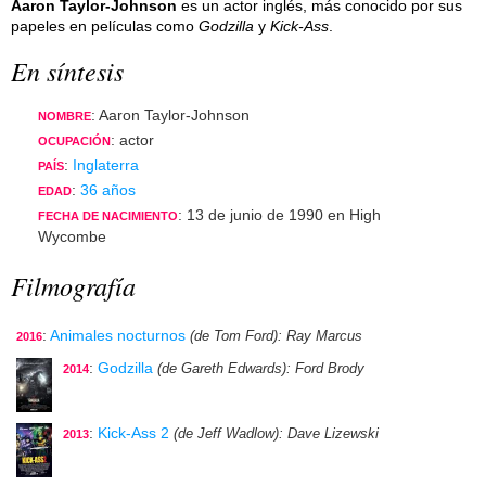
Aaron Taylor-Johnson
es un actor inglés, más conocido por sus
papeles en películas como
Godzilla
y
Kick-Ass
.
En síntesis
: Aaron Taylor-Johnson
NOMBRE
: actor
OCUPACIÓN
:
Inglaterra
PAÍS
:
36 años
EDAD
: 13 de junio de 1990 en High
FECHA DE NACIMIENTO
Wycombe
Filmografía
:
Animales nocturnos
(de Tom Ford)
: Ray Marcus
2016
:
Godzilla
(de Gareth Edwards)
: Ford Brody
2014
:
Kick-Ass 2
(de Jeff Wadlow)
: Dave Lizewski
2013