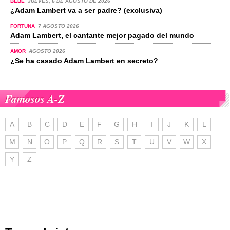
BEBÉ
JUEVES, 6 DE AGOSTO DE 2026
¿Adam Lambert va a ser padre? (exclusiva)
FORTUNA
7 AGOSTO 2026
Adam Lambert, el cantante mejor pagado del mundo
AMOR
AGOSTO 2026
¿Se ha casado Adam Lambert en secreto?
Famosos A-Z
A
B
C
D
E
F
G
H
I
J
K
L
M
N
O
P
Q
R
S
T
U
V
W
X
Y
Z