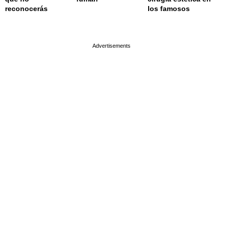
reconocerás
los famosos
page served in 0.001s (0,4)