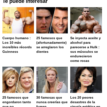
Te puede interesar
Cuerpo humano :
25 famosos que
Se inyecta aceite y
Los 10 más
(afortunadamente)
alcohol para
increíbles récords
se arreglaron los
parecerse a Hulk :
Guinness
dientes
sus músculos se
endurecieron
como rocas
25 famosos que
30 famosas que
Los 20 peores
engordaron tanto
nunca creerías que
desastres de la
que no
fuman
cirugía estética en