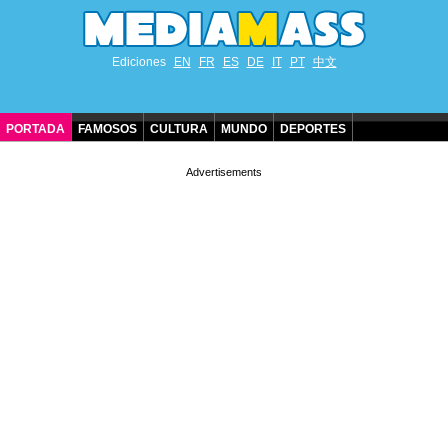
Ediciones
EN
FR
ES
DE
IT
PT
中文
PORTADA
FAMOSOS
CULTURA
MUNDO
DEPORTES
CUMPLEAÑOS DE FAMOSOS
CONTACTO