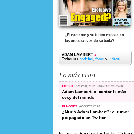
¿El cantante y su futura esposa en
los preparativos de su boda?
ADAM LAMBERT
»
Todas las
noticias
,
fotos
y
videos
.
Lo más visto
ESTILO
JUEVES, 6 DE AGOSTO DE 2026
Adam Lambert, el cantante más
sexy del mundo
RUMORES
AGOSTO 2026
¿Murió Adam Lambert?: el rumor
propagado en Twitter
histeria en Facebook y Twitter. “Estoy 