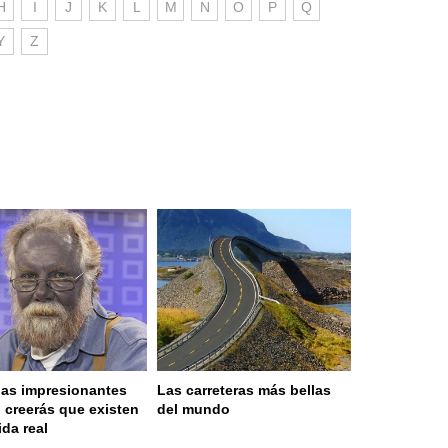
H
I
J
K
L
M
N
O
P
Q
Y
Z
as impresionantes
Las carreteras más bellas
 creerás que existen
del mundo
ida real