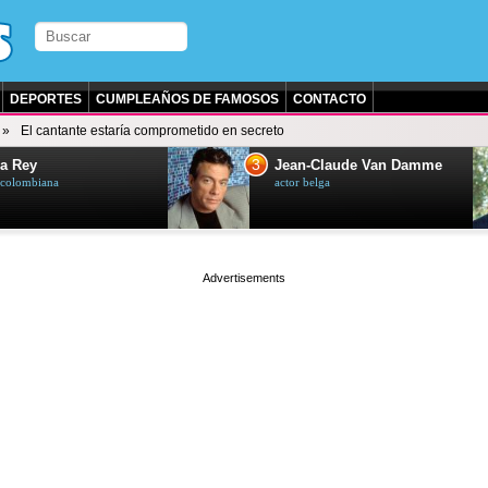
DEPORTES
CUMPLEAÑOS DE FAMOSOS
CONTACTO
El cantante estaría comprometido en secreto
3
a Rey
Jean-Claude Van Damme
z colombiana
actor belga
page served in 0.001s (0,4)