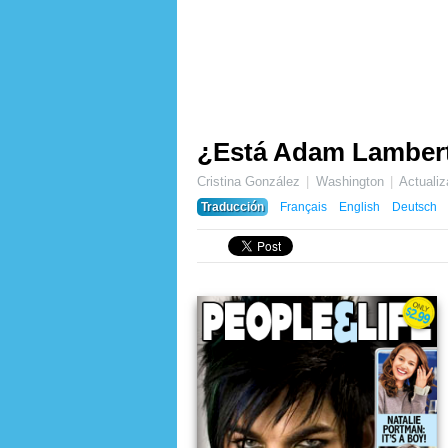
¿Está Adam Lamber
Cristina González
Washington
Actuali
Traducción
Français
English
Deutsch