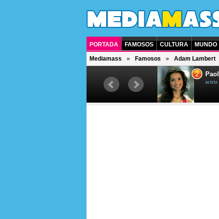
PORTADA
FAMOSOS
CULTURA
MUNDO
Mediamass
Famosos
Adam Lambert
1
2
Drew Scott
Paol
actor y presentador de televisión
actri
canadiense