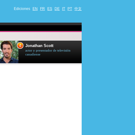
Ediciones
EN
FR
ES
DE
IT
PT
中文
4
5
Jonathan Scott
Céline Dion
actor y presentador de televisión
cantante quebequ
canadiense