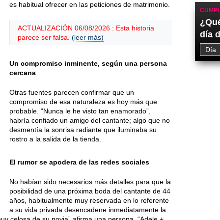
es habitual ofrecer en las peticiones de matrimonio.
CUMPL
¿Qué
ACTUALIZACIÓN 06/08/2026 : Esta historia
día 
parece ser falsa.
(leer más)
Un compromiso inminente, según una persona
cercana
Otras fuentes parecen confirmar que un
compromiso de esa naturaleza es hoy más que
probable. “Nunca le he visto tan enamorado”,
habría confiado un amigo del cantante; algo que no
desmentía la sonrisa radiante que iluminaba su
rostro a la salida de la tienda.
El rumor se apodera de las redes sociales
No habían sido necesarios más detalles para que la
posibilidad de una próxima boda del cantante de 44
años, habitualmente muy reservada en lo referente
a su vida privada desencadene inmediatamente la
muy celosa de su novia” afirma una persona, “Adele +