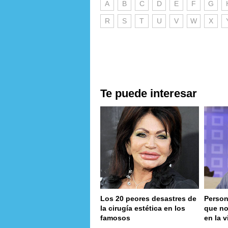
A
B
C
D
E
F
G
R
S
T
U
V
W
X
Te puede interesar
Los 20 peores desastres de
Person
la cirugía estética en los
que no
famosos
en la v