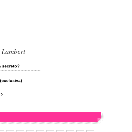
m Lambert
 secreto?
(exclusiva)
z?