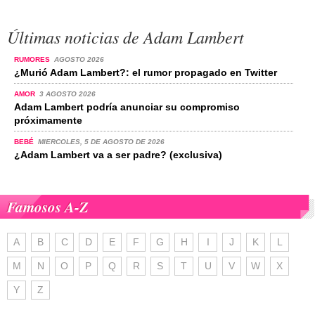
Últimas noticias de Adam Lambert
RUMORES
AGOSTO 2026
¿Murió Adam Lambert?: el rumor propagado en Twitter
AMOR
3 AGOSTO 2026
Adam Lambert podría anunciar su compromiso
próximamente
BEBÉ
MIERCOLES, 5 DE AGOSTO DE 2026
¿Adam Lambert va a ser padre? (exclusiva)
Famosos A-Z
A
B
C
D
E
F
G
H
I
J
K
L
M
N
O
P
Q
R
S
T
U
V
W
X
Y
Z