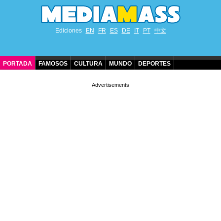
Ediciones
EN
FR
ES
DE
IT
PT
中文
PORTADA
FAMOSOS
CULTURA
MUNDO
DEPORTES
CUMPLEAÑOS DE FAMOSOS
CONTACTO