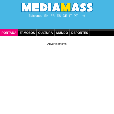
Ediciones
EN
FR
ES
DE
IT
PT
中文
PORTADA
FAMOSOS
CULTURA
MUNDO
DEPORTES
CUMPLEAÑOS DE FAMOSOS
CONTACTO