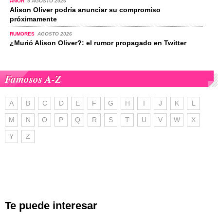
AMOR
5 AGOSTO 2026
Alison Oliver podría anunciar su compromiso
próximamente
RUMORES
AGOSTO 2026
¿Murió Alison Oliver?: el rumor propagado en Twitter
Famosos A-Z
A
B
C
D
E
F
G
H
I
J
K
L
M
N
O
P
Q
R
S
T
U
V
W
X
Y
Z
Te puede interesar