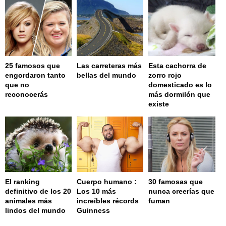
25 famosos que
Las carreteras más
Esta cachorra de
engordaron tanto
bellas del mundo
zorro rojo
que no
domesticado es lo
reconocerás
más dormilón que
existe
El ranking
Cuerpo humano :
30 famosas que
definitivo de los 20
Los 10 más
nunca creerías que
animales más
increíbles récords
fuman
lindos del mundo
Guinness