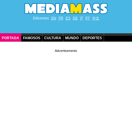
Ediciones
EN
FR
ES
DE
IT
PT
中文
PORTADA
FAMOSOS
CULTURA
MUNDO
DEPORTES
CUMPLEAÑOS DE FAMOSOS
CONTACTO