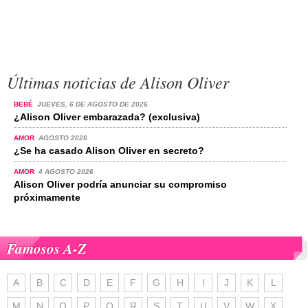
Últimas noticias de Alison Oliver
BEBÉ
JUEVES, 6 DE AGOSTO DE 2026
¿Alison Oliver embarazada? (exclusiva)
AMOR
AGOSTO 2026
¿Se ha casado Alison Oliver en secreto?
AMOR
4 AGOSTO 2026
Alison Oliver podría anunciar su compromiso
próximamente
Famosos A-Z
A
B
C
D
E
F
G
H
I
J
K
L
M
N
O
P
Q
R
S
T
U
V
W
X