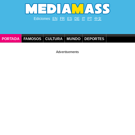
Ediciones
EN
FR
ES
DE
IT
PT
中文
PORTADA
FAMOSOS
CULTURA
MUNDO
DEPORTES
CUMPLEAÑOS DE FAMOSOS
CONTACTO