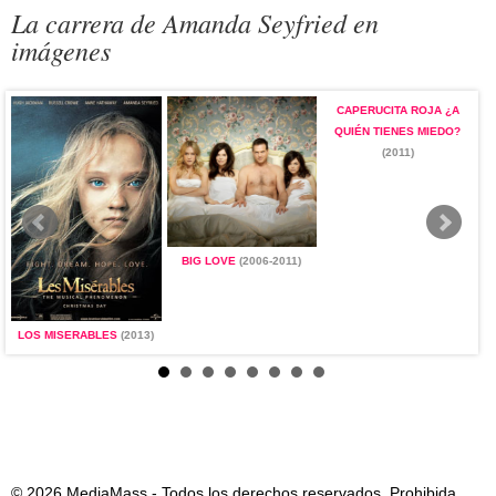
La carrera de Amanda Seyfried en
imágenes
CAPERUCITA ROJA ¿A
QUIÉN TIENES MIEDO?
(2011)
BIG LOVE
(2006-2011)
LOS MISERABLES
(2013)
C
© 2026 MediaMass - Todos los derechos reservados. Prohibida