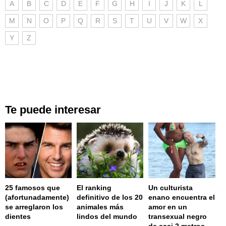
A
B
C
D
E
F
G
H
I
J
K
L
M
N
O
P
Q
R
S
T
U
V
W
X
Y
Z
Te puede interesar
25 famosos que
El ranking
Un culturista
(afortunadamente)
definitivo de los 20
enano encuentra el
se arreglaron los
animales más
amor en un
dientes
lindos del mundo
transexual negro