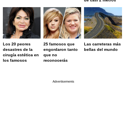
de casi 2 metros
Los 20 peores
25 famosos que
Las carreteras más
desastres de la
engordaron tanto
bellas del mundo
cirugía estética en
que no
los famosos
reconocerás
page served in 0.019s (0,9)