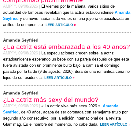
AMP™,
09/08/2026
|
El viernes por la mañana, varios sitios de
actualidad de famosos revelaban que la actriz estadounidense
Amanda
Seyfried
y su novio habían sido vistos en una joyería especializada en
anillos de compromiso.
LEER ARTÍCULO
»
Amanda Seyfried
¿La actriz está embarazada a los 40 años?
AMP™,
09/08/2026
|
La especulaciones crecen sobre la actriz
estadounidense esperando un bebé con su pareja después de que esta
fuera avistada con un prominente bulto bajo la camisa el
domingo
pasado por la tarde (
9 de agosto, 2026
), durante una romántica cena no
lejos de su residencia.
LEER ARTÍCULO
»
Amanda Seyfried
¿La actriz más sexy del mundo?
AMP™,
09/08/2026
|
« La actriz viva más sexy 2026 ».
Amanda
Seyfried
, de 40 años, acaba de ser coronada con semejante título por
segundo año consecutivo, por la edición internacional de la revista
Glam'mag. Es el nombre del momento, no cabe duda.
LEER ARTÍCULO
»