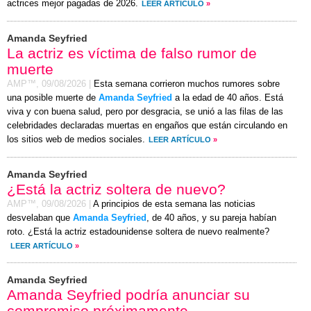
actrices mejor pagadas de 2026.
LEER ARTÍCULO
»
Amanda Seyfried
La actriz es víctima de falso rumor de
muerte
AMP™,
09/08/2026
|
Esta semana corrieron muchos rumores sobre
una posible muerte de
Amanda Seyfried
a la edad de 40 años. Está
viva y con buena salud, pero por desgracia, se unió a las filas de las
celebridades declaradas muertas en engaños que están circulando en
los sitios web de medios sociales.
LEER ARTÍCULO
»
Amanda Seyfried
¿Está la actriz soltera de nuevo?
AMP™,
09/08/2026
|
A principios de esta semana las noticias
desvelaban que
Amanda Seyfried
, de 40 años, y su pareja habían
roto. ¿Está la actriz estadounidense soltera de nuevo realmente?
LEER ARTÍCULO
»
Amanda Seyfried
Amanda Seyfried podría anunciar su
compromiso próximamente