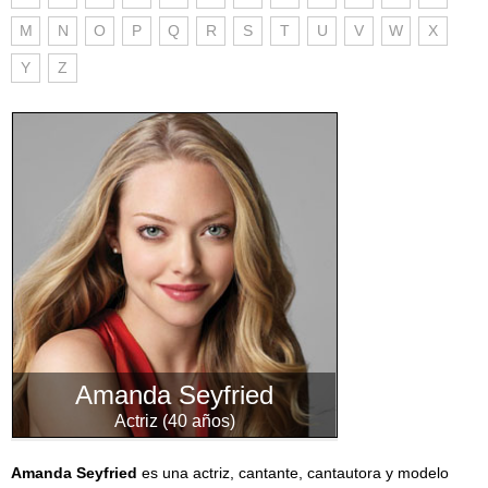
M
N
O
P
Q
R
S
T
U
V
W
X
Y
Z
Amanda Seyfried
Actriz (40 años)
Amanda Seyfried
es una actriz, cantante, cantautora y modelo