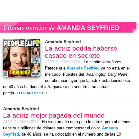
Últimas noticias de
AMANDA SEYFRIED
Amanda Seyfried
La actriz podría haberse
casado en secreto
AMP™,
09/08/2026
|
Lo sentimos señores…
Parece que
Amanda Seyfried
ya no está en el
mercado. Fuentes del
Washington Daily News
corroboraban ayer que la actriz estadounidense
de 40 años ha dado el «
Sí quiero
» en secreto a su actual
pareja.
LEER ARTÍCULO
»
Amanda Seyfried
La actriz mejor pagada del mundo
AMP™,
09/08/2026
|
Ha sido un año duro para la actriz, pero al menos
tiene sus millones de dólares para compensar el dolor.
Amanda
Seyfried
, de 40 años, se ha colocado en el número uno de las 10