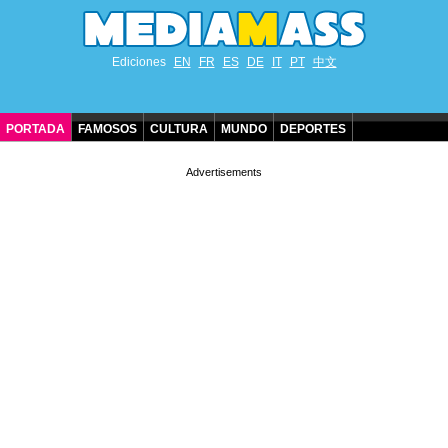
Ediciones
EN
FR
ES
DE
IT
PT
中文
PORTADA
FAMOSOS
CULTURA
MUNDO
DEPORTES
CUMPLEAÑOS DE FAMOSOS
CONTACTO