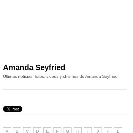
Amanda Seyfried
Últimas noticias, fotos, videos y chismes de Amanda Seyfried.
A
B
C
D
E
F
G
H
I
J
K
L