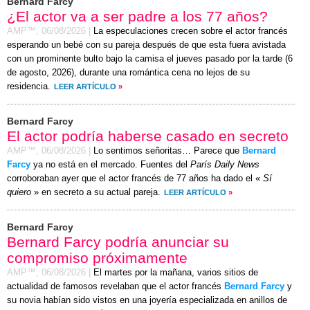
Bernard Farcy
¿El actor va a ser padre a los 77 años?
AMP™,
06/08/2026
|
La especulaciones crecen sobre el actor francés
esperando un bebé con su pareja después de que esta fuera avistada
con un prominente bulto bajo la camisa el
jueves
pasado por la tarde (
6
de agosto, 2026
), durante una romántica cena no lejos de su
residencia.
LEER ARTÍCULO
»
Bernard Farcy
El actor podría haberse casado en secreto
AMP™,
06/08/2026
|
Lo sentimos señoritas… Parece que
Bernard
Farcy
ya no está en el mercado. Fuentes del
París Daily News
corroboraban ayer que el actor francés de 77 años ha dado el «
Sí
quiero
» en secreto a su actual pareja.
LEER ARTÍCULO
»
Bernard Farcy
Bernard Farcy podría anunciar su
compromiso próximamente
AMP™,
06/08/2026
|
El martes por la mañana, varios sitios de
actualidad de famosos revelaban que el actor francés
Bernard Farcy
y
su novia habían sido vistos en una joyería especializada en anillos de