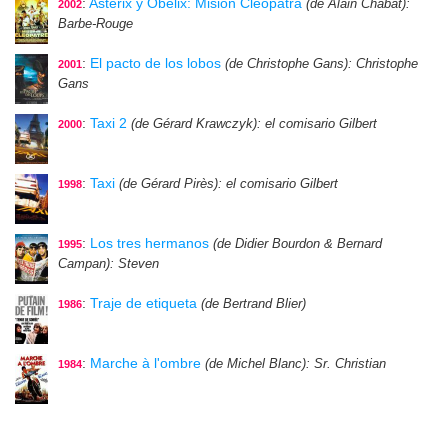
:
Astérix y Obélix: Misión Cleopatra
(de Alain Chabat)
:
2002
Barbe-Rouge
:
El pacto de los lobos
(de Christophe Gans)
: Christophe
2001
Gans
:
Taxi 2
(de Gérard Krawczyk)
: el comisario Gilbert
2000
:
Taxi
(de Gérard Pirès)
: el comisario Gilbert
1998
:
Los tres hermanos
(de Didier Bourdon & Bernard
1995
Campan)
: Steven
:
Traje de etiqueta
(de Bertrand Blier)
1986
:
Marche à l'ombre
(de Michel Blanc)
: Sr. Christian
1984