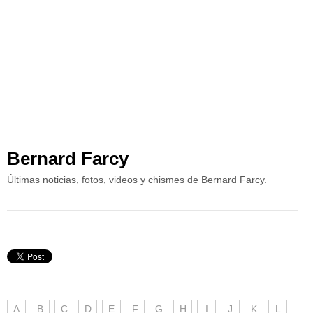
Bernard Farcy
Últimas noticias, fotos, videos y chismes de Bernard Farcy.
A
B
C
D
E
F
G
H
I
J
K
L