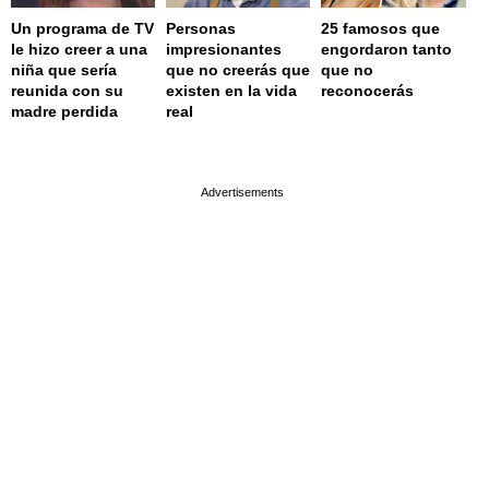
Un programa de TV
Personas
25 famosos que
le hizo creer a una
impresionantes
engordaron tanto
niña que sería
que no creerás que
que no
reunida con su
existen en la vida
reconocerás
madre perdida
real
page served in 0.001s (0,4)