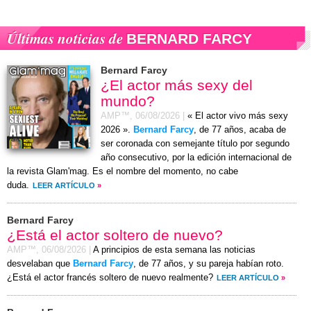
Últimas noticias de
BERNARD FARCY
Bernard Farcy
¿El actor más sexy del
mundo?
AMP™,
06/08/2026
|
« El actor vivo más sexy
2026 ».
Bernard Farcy
, de 77 años, acaba de
ser coronada con semejante título por segundo
año consecutivo, por la edición internacional de
la revista Glam'mag. Es el nombre del momento, no cabe
duda.
LEER ARTÍCULO
»
Bernard Farcy
¿Está el actor soltero de nuevo?
AMP™,
06/08/2026
|
A principios de esta semana las noticias
desvelaban que
Bernard Farcy
, de 77 años, y su pareja habían roto.
¿Está el actor francés soltero de nuevo realmente?
LEER ARTÍCULO
»