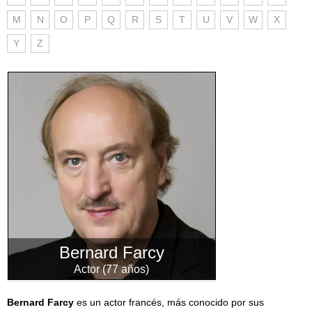
M
N
O
P
Q
R
S
T
U
V
W
X
Y
Z
Bernard Farcy
Actor (77 años)
Bernard Farcy
es un actor francés, más conocido por sus