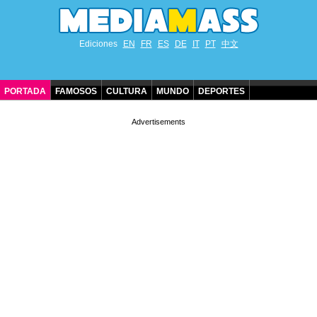
Ediciones
EN
FR
ES
DE
IT
PT
中文
PORTADA
FAMOSOS
CULTURA
MUNDO
DEPORTES
CUMPLEAÑOS DE FAMOSOS
CONTACTO