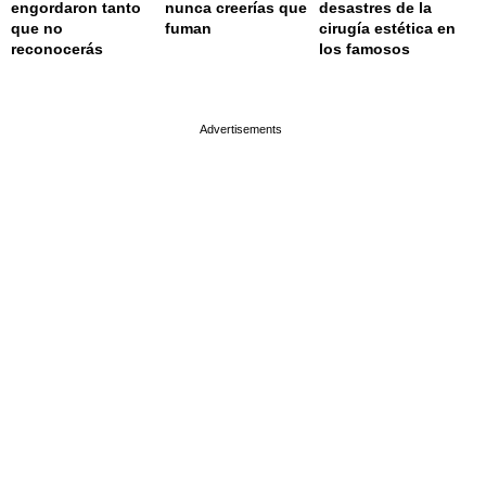
engordaron tanto
nunca creerías que
desastres de la
que no
fuman
cirugía estética en
reconocerás
los famosos
page served in 0.001s (0,4)