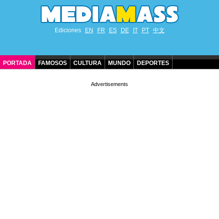
Ediciones
EN
FR
ES
DE
IT
PT
中文
PORTADA
FAMOSOS
CULTURA
MUNDO
DEPORTES
CUMPLEAÑOS DE FAMOSOS
CONTACTO