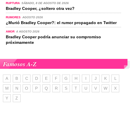
RUPTURA
SÁBADO, 8 DE AGOSTO DE 2026
Bradley Cooper, ¿soltero otra vez?
RUMORES
AGOSTO 2026
¿Murió Bradley Cooper?: el rumor propagado en Twitter
AMOR
4 AGOSTO 2026
Bradley Cooper podría anunciar su compromiso
próximamente
Famosos A-Z
A
B
C
D
E
F
G
H
I
J
K
L
M
N
O
P
Q
R
S
T
U
V
W
X
Y
Z