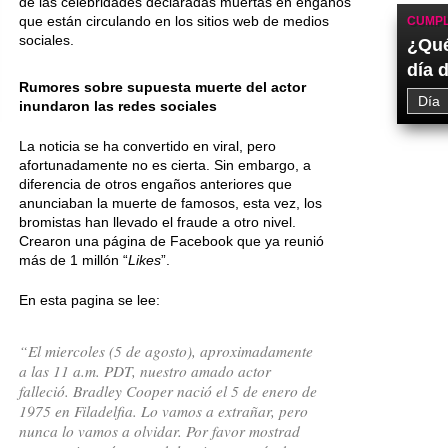
de las celebridades declaradas muertas en engaños
que están circulando en los sitios web de medios
CUMPL
sociales.
¿Qué
día 
Rumores sobre supuesta muerte del actor
inundaron las redes sociales
La noticia se ha convertido en viral, pero
afortunadamente no es cierta. Sin embargo, a
diferencia de otros engaños anteriores que
anunciaban la muerte de famosos, esta vez, los
bromistas han llevado el fraude a otro nivel.
Crearon una página de Facebook que ya reunió
más de 1 millón “
Likes
”.
En esta pagina se lee:
“El miercoles (5 de agosto), aproximadamente
a las 11 a.m. PDT, nuestro amado actor
falleció. Bradley Cooper nació el 5 de enero de
1975 en Filadelfia. Lo vamos a extrañar, pero
nunca lo vamos a olvidar. Por favor mostrad