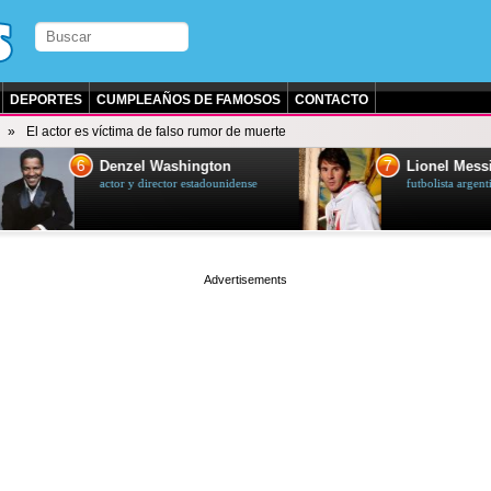
DEPORTES
CUMPLEAÑOS DE FAMOSOS
CONTACTO
El actor es víctima de falso rumor de muerte
7
zel Washington
Lionel Messi
y director estadounidense
futbolista argentino
page served in 0s (0,4)