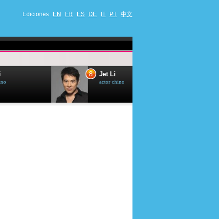
Ediciones
EN
FR
ES
DE
IT
PT
中文
8
9
Jet Li
Bruce Willis
actor chino
actor estadounide