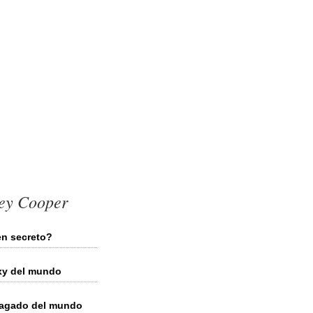
ley Cooper
en secreto?
exy del mundo
 pagado del mundo