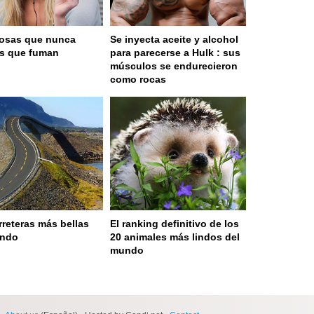
osas que nunca
Se inyecta aceite y alcohol
as que fuman
para parecerse a Hulk : sus
músculos se endurecieron
como rocas
rreteras más bellas
El ranking definitivo de los
undo
20 animales más lindos del
mundo
 served in 0.002s (0,4)