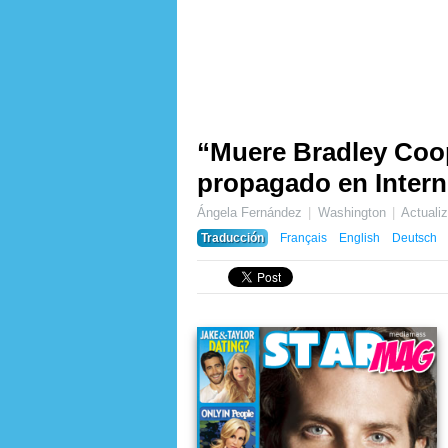
“Muere Bradley Coop
propagado en Intern
Ángela Fernández
Washington
Actuali
Traducción
Français
English
Deutsch