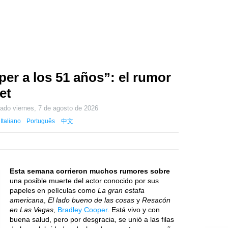
er a los 51 años”: el rumor
et
zado
viernes, 7 de agosto de 2026
Italiano
Português
中文
Esta semana corrieron muchos rumores sobre
una posible muerte del actor conocido por sus
papeles en películas como
La gran estafa
americana
,
El lado bueno de las cosas
y
Resacón
en Las Vegas
,
Bradley Cooper
. Está vivo y con
buena salud, pero por desgracia, se unió a las filas