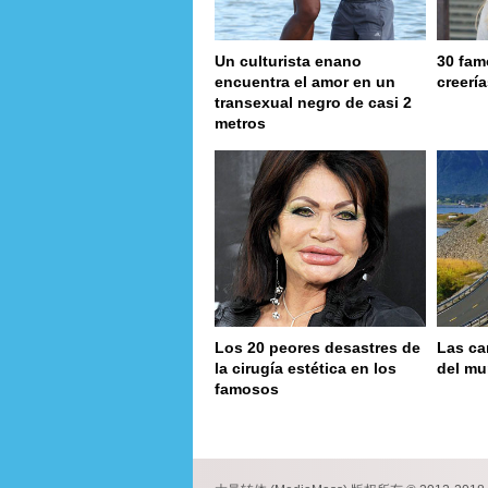
Un culturista enano
30 fam
encuentra el amor en un
creerí
transexual negro de casi 2
metros
Los 20 peores desastres de
Las ca
la cirugía estética en los
del m
famosos
page