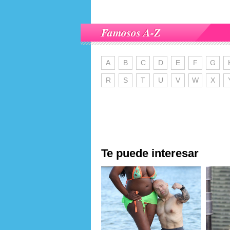
Famosos A-Z
A
B
C
D
E
F
G
R
S
T
U
V
W
X
Te puede interesar