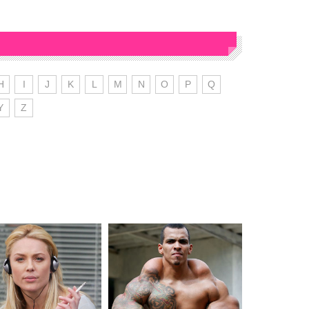
H
I
J
K
L
M
N
O
P
Q
Y
Z