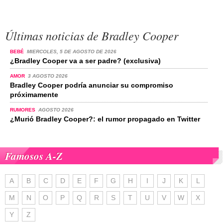
Últimas noticias de Bradley Cooper
BEBÉ
MIERCOLES, 5 DE AGOSTO DE 2026
¿Bradley Cooper va a ser padre? (exclusiva)
AMOR
3 AGOSTO 2026
Bradley Cooper podría anunciar su compromiso
próximamente
RUMORES
AGOSTO 2026
¿Murió Bradley Cooper?: el rumor propagado en Twitter
Famosos A-Z
A
B
C
D
E
F
G
H
I
J
K
L
M
N
O
P
Q
R
S
T
U
V
W
X
Y
Z