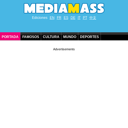
Ediciones
EN
FR
ES
DE
IT
PT
中文
PORTADA
FAMOSOS
CULTURA
MUNDO
DEPORTES
CUMPLEAÑOS DE FAMOSOS
CONTACTO