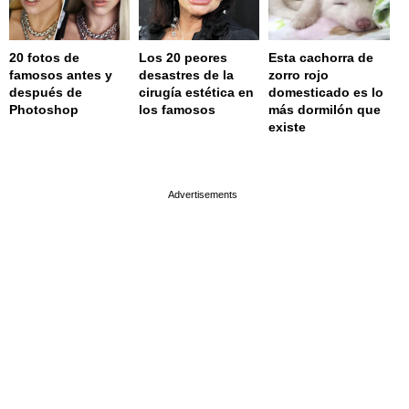
20 fotos de
Los 20 peores
Esta cachorra de
famosos antes y
desastres de la
zorro rojo
después de
cirugía estética en
domesticado es lo
Photoshop
los famosos
más dormilón que
existe
page served in 0.001s (0,4)