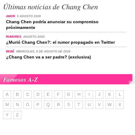
Últimas noticias de Chang Chen
AMOR
3 AGOSTO 2026
Chang Chen podría anunciar su compromiso
próximamente
RUMORES
AGOSTO 2026
¿Murió Chang Chen?: el rumor propagado en Twitter
BEBÉ
MIERCOLES, 5 DE AGOSTO DE 2026
¿Chang Chen va a ser padre? (exclusiva)
Famosos A-Z
A
B
C
D
E
F
G
H
I
J
K
L
M
N
O
P
Q
R
S
T
U
V
W
X
Y
Z