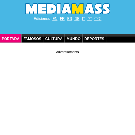
Ediciones
EN
FR
ES
DE
IT
PT
中文
PORTADA
FAMOSOS
CULTURA
MUNDO
DEPORTES
CUMPLEAÑOS DE FAMOSOS
CONTACTO