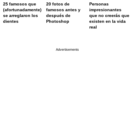
25 famosos que
20 fotos de
Personas
(afortunadamente)
famosos antes y
impresionantes
se arreglaron los
después de
que no creerás que
dientes
Photoshop
existen en la vida
real
page served in 0s (0,4)