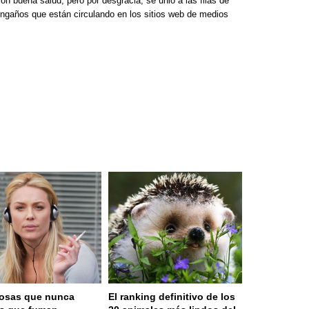
on buena salud, pero por desgracia, se unió a las filas de
ngaños que están circulando en los sitios web de medios
osas que nunca
El ranking definitivo de los