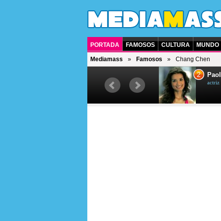
PORTADA
FAMOSOS
CULTURA
MUNDO
Mediamass
Famosos
Chang Chen
1
2
Drew Scott
Paol
actor y presentador de televisión
actri
canadiense