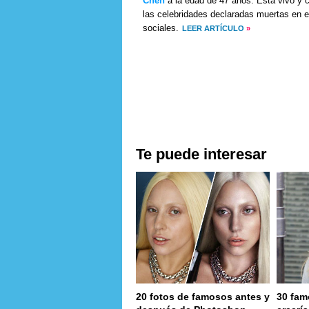
Chen
a la edad de 47 años. Está vivo y c
las celebridades declaradas muertas en e
sociales.
LEER ARTÍCULO
»
Te puede interesar
20 fotos de famosos antes y
30 fam