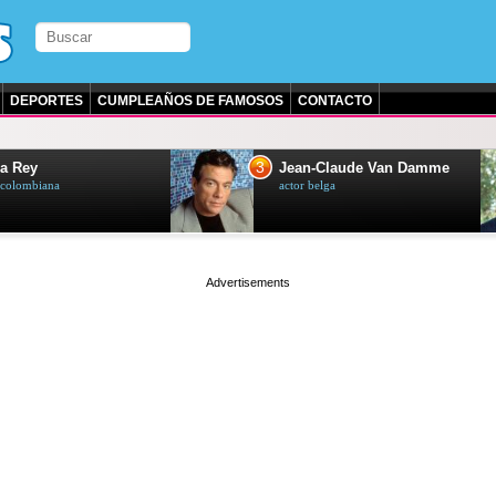
DEPORTES
CUMPLEAÑOS DE FAMOSOS
CONTACTO
3
a Rey
Jean-Claude Van Damme
z colombiana
actor belga
page served in 0s (0,4)