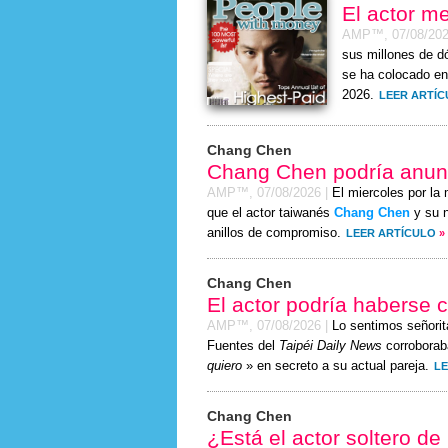
El actor m
AMP™,
07/08/20
sus millones de d
se ha colocado en
2026.
LEER ARTÍ
Chang Chen
Chang Chen podría anun
AMP™,
07/08/2026
|
El miercoles por la
que el actor taiwanés
Chang Chen
y su n
anillos de compromiso.
LEER ARTÍCULO
»
Chang Chen
El actor podría haberse 
AMP™,
07/08/2026
|
Lo sentimos señor
Fuentes del
Taipéi Daily News
corroborab
quiero
» en secreto a su actual pareja.
LE
Chang Chen
¿Está el actor soltero d