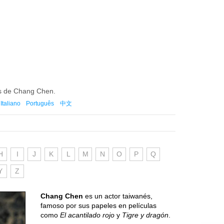
mes de Chang Chen.
Italiano
Português
中文
H
I
J
K
L
M
N
O
P
Q
Y
Z
Chang Chen
es un actor taiwanés,
famoso por sus papeles en películas
como
El acantilado rojo
y
Tigre y dragón
.