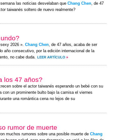
a semana las noticias desvelaban que
Chang Chen
, de 47
ctor taiwanés soltero de nuevo realmente?
mundo?
s sexy 2026 ».
Chang Chen
, de 47 años, acaba de ser
 año consecutivo, por la edición internacional de la
ento, no cabe duda.
LEER ARTÍCULO
»
 a los 47 años?
crecen sobre el actor taiwanés esperando un bebé con su
a con un prominente bulto bajo la camisa el
viernes
durante una romántica cena no lejos de su
lso rumor de muerte
ron muchos rumores sobre una posible muerte de
Chang