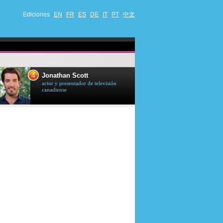
Ediciones
EN
FR
ES
DE
IT
PT
中文
4
5
Jonathan Scott
Céline Dion
actor y presentador de televisión
cantante quebequ
canadiense