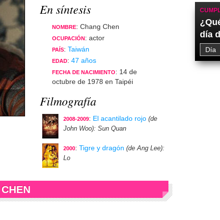
En síntesis
CUMPL
¿Qué
: Chang Chen
NOMBRE
día 
: actor
OCUPACIÓN
:
Taiwán
PAÍS
:
47 años
EDAD
: 14 de
FECHA DE NACIMIENTO
octubre de 1978 en Taipéi
Filmografía
:
El acantilado rojo
(de
2008-2009
John Woo)
: Sun Quan
:
Tigre y dragón
(de Ang Lee)
:
2000
Lo
 CHEN