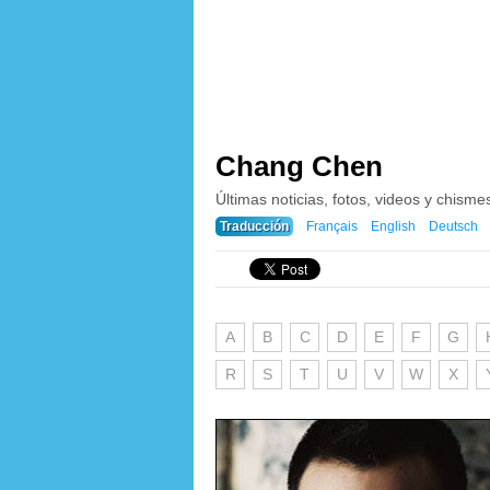
Chang Chen
Últimas noticias, fotos, videos y chis
Traducción
Français
English
Deutsch
A
B
C
D
E
F
G
R
S
T
U
V
W
X