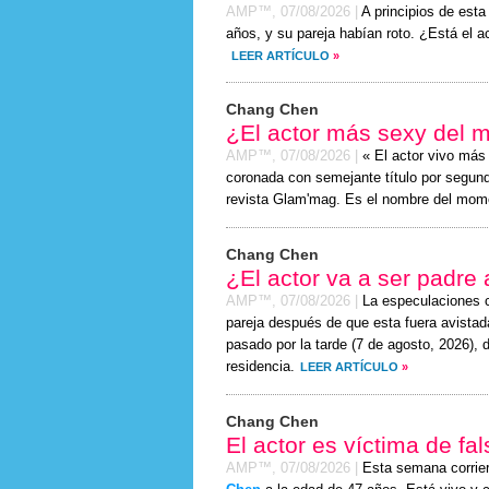
AMP™,
07/08/2026
|
A principios de est
años, y su pareja habían roto. ¿Está el a
LEER ARTÍCULO
»
Chang Chen
¿El actor más sexy del 
AMP™,
07/08/2026
|
« El actor vivo má
coronada con semejante título por segundo
revista Glam'mag. Es el nombre del mom
Chang Chen
¿El actor va a ser padre
AMP™,
07/08/2026
|
La especulaciones 
pareja después de que esta fuera avistad
pasado por la tarde (
7 de agosto, 2026
), 
residencia.
LEER ARTÍCULO
»
Chang Chen
El actor es víctima de fa
AMP™,
07/08/2026
|
Esta semana corrie