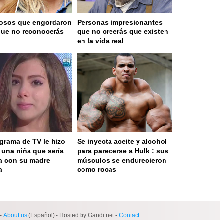
osos que engordaron
Personas impresionantes
que no reconocerás
que no creerás que existen
en la vida real
grama de TV le hizo
Se inyecta aceite y alcohol
a una niña que sería
para parecerse a Hulk : sus
a con su madre
músculos se endurecieron
a
como rocas
 served in 0.002s (0,4)
-
About us
(Español) - Hosted by Gandi.net -
Contact