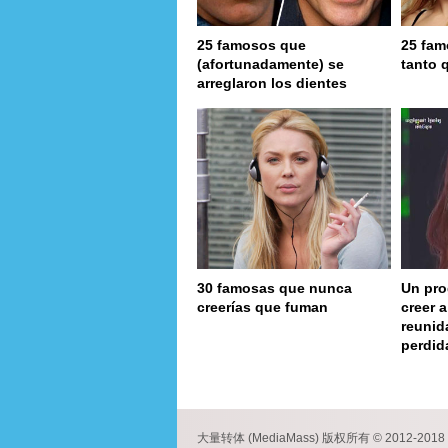
25 famosos que
25 fam
(afortunadamente) se
tanto 
arreglaron los dientes
30 famosas que nunca
Un pro
creerías que fuman
creer 
reunid
perdid
page
大量转体 (MediaMass) 版权所有 © 2012-2018 