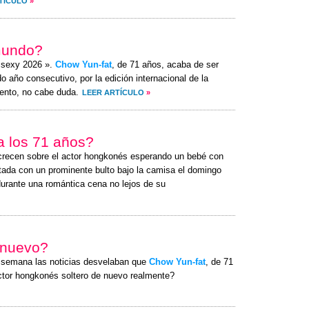
TÍCULO
»
mundo?
s sexy 2026 ».
Chow Yun-fat
, de 71 años, acaba de ser
 año consecutivo, por la edición internacional de la
ento, no cabe duda.
LEER ARTÍCULO
»
 a los 71 años?
crecen sobre el actor hongkonés esperando un bebé con
tada con un prominente bulto bajo la camisa el
domingo
durante una romántica cena no lejos de su
e nuevo?
a semana las noticias desvelaban que
Chow Yun-fat
, de 71
actor hongkonés soltero de nuevo realmente?