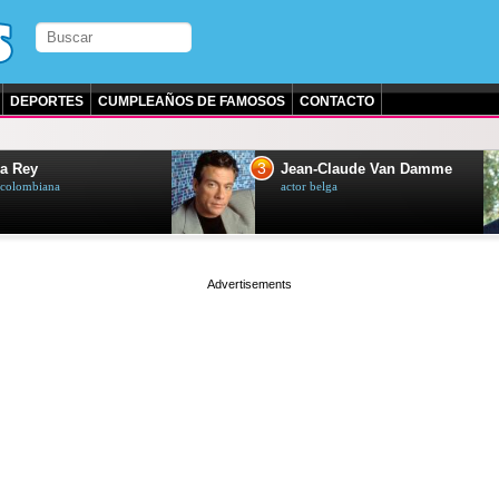
DEPORTES
CUMPLEAÑOS DE FAMOSOS
CONTACTO
3
a Rey
Jean-Claude Van Damme
z colombiana
actor belga
page served in 0.001s (0,4)