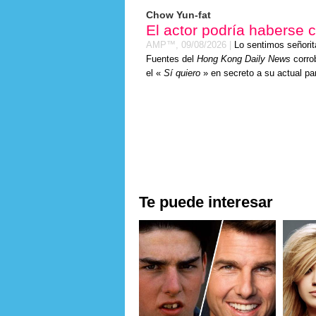
Chow Yun-fat
El actor podría haberse 
AMP™,
09/08/2026
|
Lo sentimos señor
Fuentes del
Hong Kong Daily News
corro
el «
Sí quiero
» en secreto a su actual par
Te puede interesar