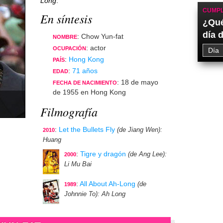
Long
.
CUMPL
En síntesis
¿Qué
día 
: Chow Yun-fat
NOMBRE
: actor
OCUPACIÓN
:
Hong Kong
PAÍS
:
71 años
EDAD
: 18 de mayo
FECHA DE NACIMIENTO
de 1955 en Hong Kong
Filmografía
:
Let the Bullets Fly
(de Jiang Wen)
:
2010
Huang
:
Tigre y dragón
(de Ang Lee)
:
2000
Li Mu Bai
:
All About Ah-Long
(de
1989
Johnnie To)
: Ah Long