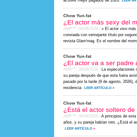
actores mejor pagados de 2026.
LEER AR
Chow Yun-fat
¿El actor más sexy del 
AMP™,
09/08/2026
|
« El actor vivo má
coronada con semejante título por segundo
revista Glam'mag. Es el nombre del mom
Chow Yun-fat
¿El actor va a ser padre
AMP™,
09/08/2026
|
La especulaciones 
su pareja después de que esta fuera avis
pasado por la tarde (
9 de agosto, 2026
), 
residencia.
LEER ARTÍCULO
»
Chow Yun-fat
¿Está el actor soltero d
AMP™,
09/08/2026
|
A principios de est
años, y su pareja habían roto. ¿Está el 
LEER ARTÍCULO
»