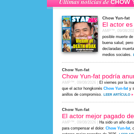
Últimas noticias de
CHOW 
Chow Yun-fat
El actor es
AMP™,
09/08/20
posible muerte d
buena salud, pero 
declaradas muerta
medios sociales.
Chow Yun-fat
Chow Yun-fat podría an
AMP™,
09/08/2026
|
El viernes por la m
que el actor hongkonés
Chow Yun-fat
y s
anillos de compromiso.
LEER ARTÍCULO
»
Chow Yun-fat
El actor mejor pagado d
AMP™,
09/08/2026
|
Ha sido un año duro
para compensar el dolor.
Chow Yun-fat
, 