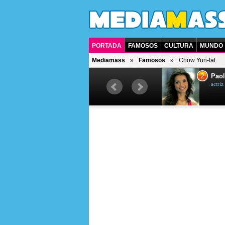
PORTADA
FAMOSOS
CULTURA
MUNDO
Mediamass
Famosos
Chow Yun-fat
1
2
Drew Scott
Paol
actor y presentador de televisión
actri
canadiense