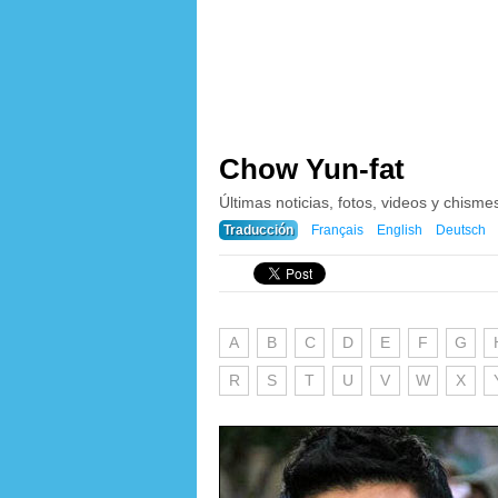
Chow Yun-fat
Últimas noticias, fotos, videos y chism
Traducción
Français
English
Deutsch
A
B
C
D
E
F
G
R
S
T
U
V
W
X