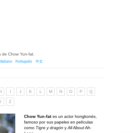
es de Chow Yun-fat.
Italiano
Português
中文
H
I
J
K
L
M
N
O
P
Q
Y
Z
Chow Yun-fat
es un actor hongkonés,
famoso por sus papeles en películas
como
Tigre y dragón
y
All About Ah-