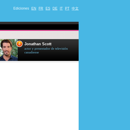
Ediciones
EN
FR
ES
DE
IT
PT
中文
4
5
Jonathan Scott
Céline Dion
actor y presentador de televisión
cantante quebequ
canadiense