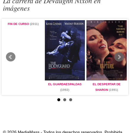
La carrera de DeVaughn Nixon en
imágenes
FIN DE CURSO
(2011)
EL GUARDAESPALDAS
EL DESPERTAR DE
(1992)
SHARON
(1991)
© 2026 MediaMass - Todos los derechos reservados. Prohibida