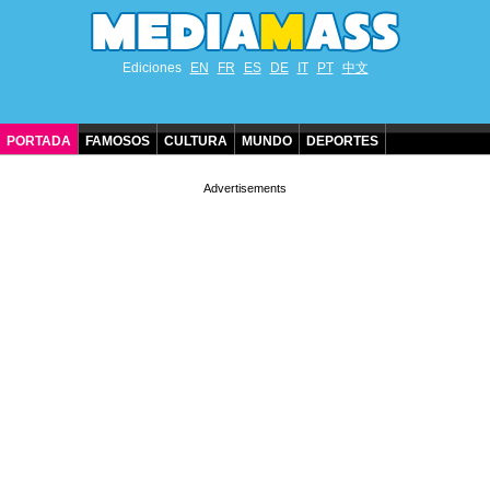
Ediciones
EN
FR
ES
DE
IT
PT
中文
PORTADA
FAMOSOS
CULTURA
MUNDO
DEPORTES
CUMPLEAÑOS DE FAMOSOS
CONTACTO