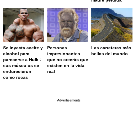
madre perdida
Se inyecta aceite y
Personas
Las carreteras más
alcohol para
impresionantes
bellas del mundo
parecerse a Hulk :
que no creerás que
sus músculos se
existen en la vida
endurecieron
real
como rocas
page served in 0.022s (0,9)