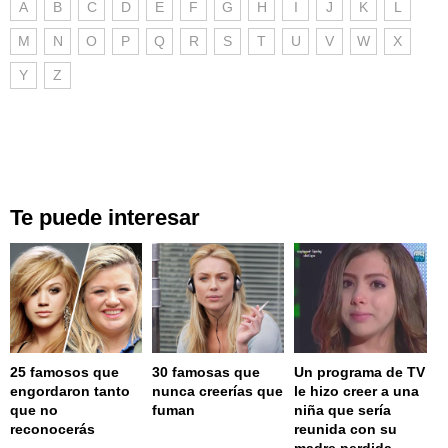
A
B
C
D
E
F
G
H
I
J
K
L
M
N
O
P
Q
R
S
T
U
V
W
X
Y
Z
Te puede interesar
25 famosos que
30 famosas que
Un programa de TV
engordaron tanto
nunca creerías que
le hizo creer a una
que no
fuman
niña que sería
reconocerás
reunida con su